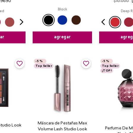
$
9690
$
10
.
000
Black
ed
Deep R
agregar
ar
agreg
-
5 %
-
5 %
Top Seller
Top Seller
¡TOP!
Máscara de Pestañas Max
Studio Look
Perfume De M
Volume Lash Studio Look