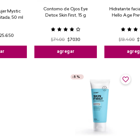
Contorno de Ojos Eye
Hidratante faci
jer Mystic
Detox Skin First, 15 g
Hello Age Pre
itada, 50 ml
25
.
650
$
7400
$
7030
$
13
.
400
$
ar
agregar
agreg
-
5 %