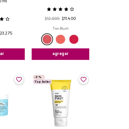
0 ml
$
12
.
000
$
11
.
400
Tan Blush
23
.
275
ar
agregar
-
5 %
Top Seller