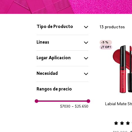
Tipo de Producto
13
productos
Sombra de ojos
Lineas
-
5 %
¡TOP!
Studio Look
Lugar Aplicacion
Ojos
Necesidad
Limpia y tonifica
Rangos de precio
Labial Mate S
$7030
–
$25.650