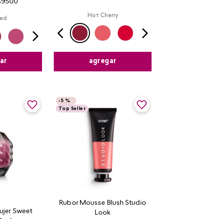
$
9500
Hot Cherry
ed
agregar
ar
-
5 %
Top Seller
Rubor Mousse Blush Studio
ujer Sweet
Look