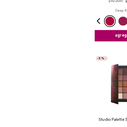
$
10
.
200
Deep R
agreg
-
5 %
Studio Palette 