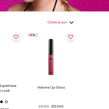
Ordenar por
-
5 %
a Supermate
Volume Up Gloss
o Look
$
11
.
100
$
10
.
545