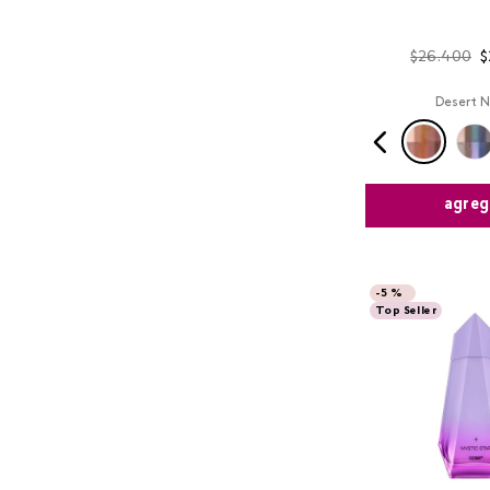
$
26
.
400
$
Desert 
agreg
-
5 %
Top Seller