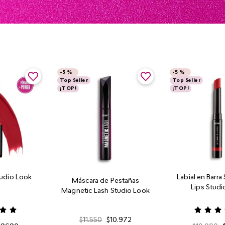
-
5 %
-
5 %
Top Seller
Top Seller
¡TOP!
¡TOP!
tudio Look
Labial en Barr
Máscara de Pestañas
Lips Studi
Magnetic Lash Studio Look
$
11
.
550
$
10
.
972