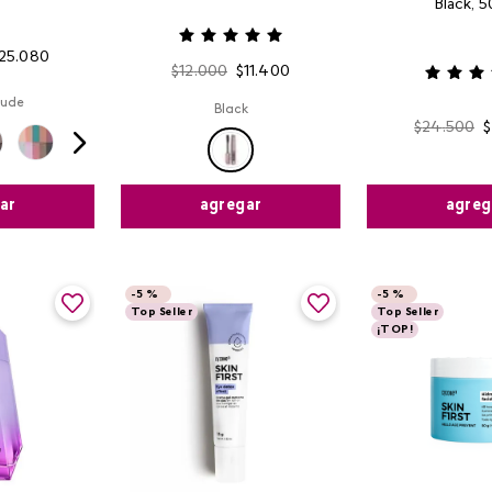
Black, 5
25
.
080
$
12
.
000
$
11
.
400
Nude
Black
$
24
.
500
$
ar
agreg
agregar
-
5 %
-
5 %
Top Seller
Top Seller
¡TOP!