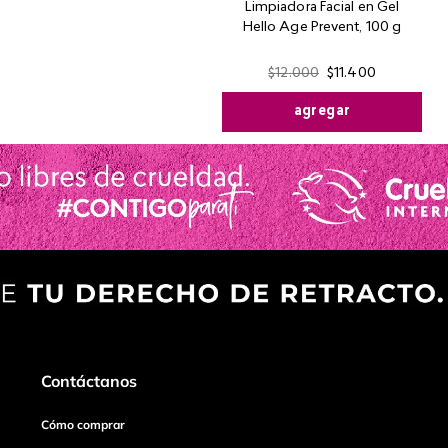
Limpiadora Facial en Gel
Hello Age Prevent, 100 g
$
12
.
000
$
11
.
400
agregar
Contáctanos
Cómo comprar