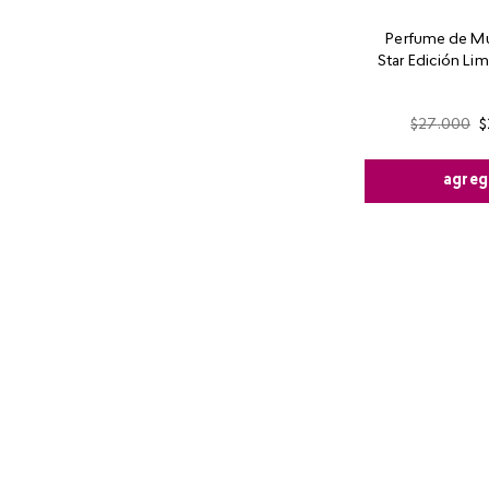
Perfume de Mu
Star Edición Lim
$
27
.
000
$
agreg