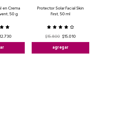
al en Crema
Protector Solar Facial Skin
vent, 50 g
First, 50 ml
12
.
730
$
15
.
800
$
15
.
010
ar
agregar