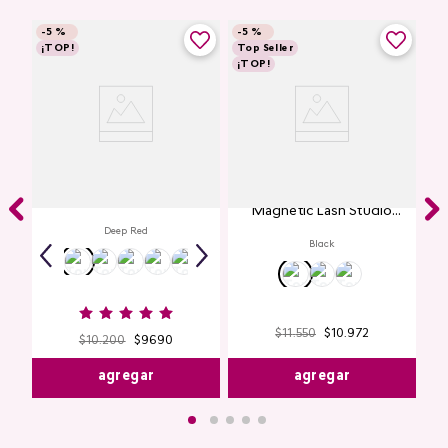
-
5 %
-
5 %
¡TOP!
Top Seller
¡TOP!
Labial Mate Studio Look
Máscara de Pestañas
Magnetic Lash Studio
Look
Deep Red
Black
$
11
.
550
$
10
.
972
$
10
.
200
$
9690
agregar
agregar