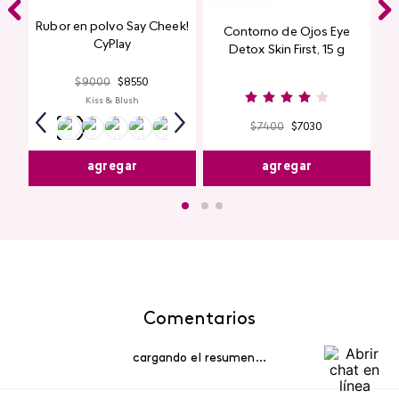
Rubor en polvo Say Cheek!
Contorno de Ojos Eye
CyPlay
Detox Skin First, 15 g
$
9000
$
8550
Kiss & Blush
$
7400
$
7030
agregar
agregar
Comentarios
cargando el resumen…
5 estrellas
0%