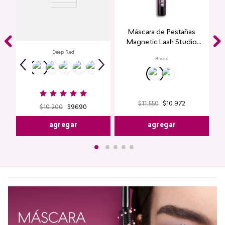
Labial Mate Studio Look
Máscara de Pestañas
Magnetic Lash Studio
Look
Deep Red
Black
$
11
.
550
$
10
.
972
$
10
.
200
$
9690
agregar
agregar