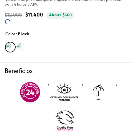
Máscara de pestañas que multiplica x10 el volumen de tus pestañas
por 24 horas y APA.
$
12
.
000
$
11
.
400
Ahorra
$
600
Color
:
black
Beneficios
,
,
,