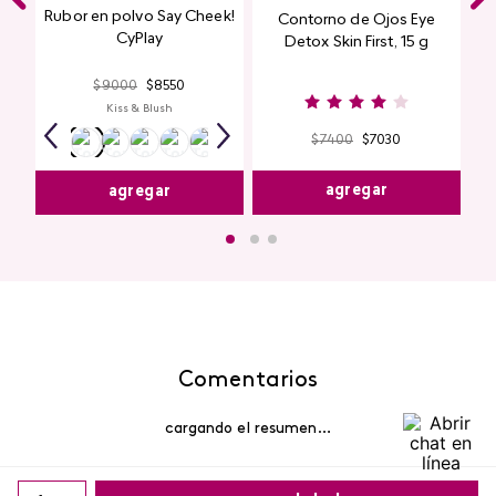
Rubor en polvo Say Cheek!
Contorno de Ojos Eye
CyPlay
Detox Skin First, 15 g
$
9000
$
8550
Kiss & Blush
$
7400
$
7030
agregar
agregar
Comentarios
cargando el resumen…
Por favor, inicia sesión para escribir un comentario.