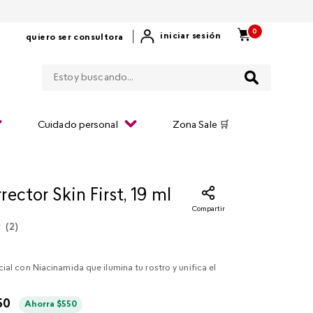
0
|
iniciar sesión
quiero ser consultora
Estoy buscando...
Cuidado personal
Zona Sale 🛒
ector Skin First, 19 ml
Compartir
(
2
)
ial con Niacinamida que ilumina tu rostro y unifica el
50
Ahorra
$
550