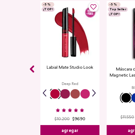
-
5 %
-
5 %
¡TOP!
Top Seller
¡TOP!
Labial Mate Studio Look
Máscara 
Magnetic La
Deep Red
B
$
11
.
550
$
10
.
200
$
9690
agr
agregar