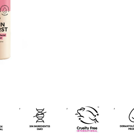
,
,
,