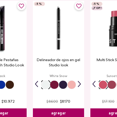
-
5 %
-
5 %
¡TOP!
de Pestañas
Delineador de ojos en gel
Multi Stick 
sh Studio Look
Studio look
lack
White Snow
Sunset
$
10
.
972
$
8600
$
8170
$
17
.
100
egar
agregar
agr