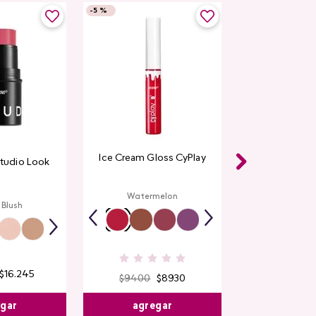
-
5 %
Ice Cream Gloss CyPlay
Studio Look
Watermelon
 Blush
$
16
.
245
$
9400
$
8930
egar
agregar