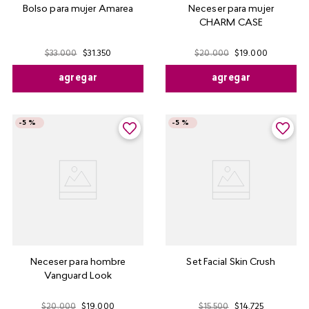
Bolso para mujer Amarea
Neceser para mujer
CHARM CASE
$
33
.
000
$
31
.
350
$
20
.
000
$
19
.
000
agregar
agregar
-
5 %
-
5 %
Neceser para hombre
Set Facial Skin Crush
Vanguard Look
$
20
.
000
$
19
.
000
$
15
.
500
$
14
.
725