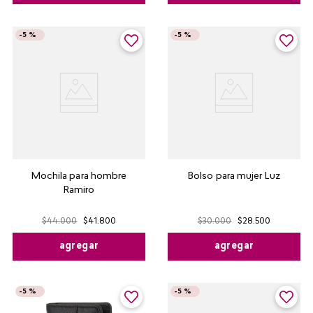
-
5 %
-
5 %
Mochila para hombre
Bolso para mujer Luz
Ramiro
$
44
.
000
$
41
.
800
$
30
.
000
$
28
.
500
agregar
agregar
-
5 %
-
5 %