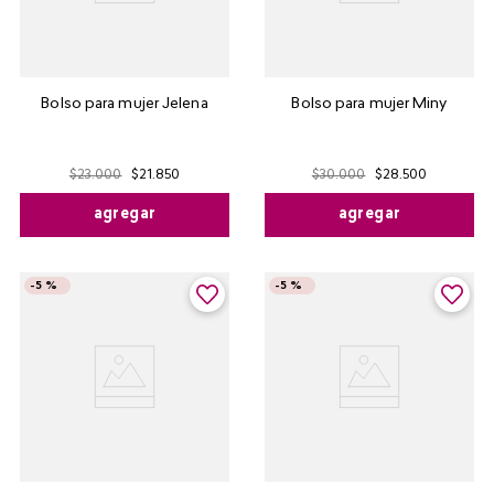
Bolso para mujer Jelena
Bolso para mujer Miny
$
23
.
000
$
21
.
850
$
30
.
000
$
28
.
500
agregar
agregar
-
5 %
-
5 %