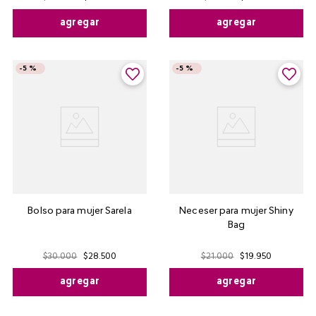
agregar
agregar
-
5 %
-
5 %
Bolso para mujer Sarela
Neceser para mujer Shiny
Bag
$
30
.
000
$
28
.
500
$
21
.
000
$
19
.
950
agregar
agregar