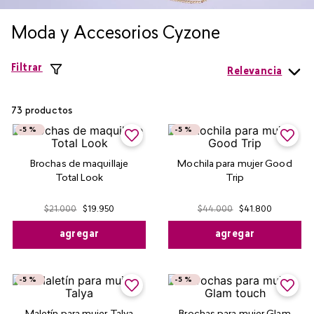
Moda y Accesorios Cyzone
Filtrar
Relevancia
73
productos
-
5 %
-
5 %
Brochas de maquillaje
Mochila para mujer Good
Total Look
Trip
$
21
.
000
$
19
.
950
$
44
.
000
$
41
.
800
agregar
agregar
-
5 %
-
5 %