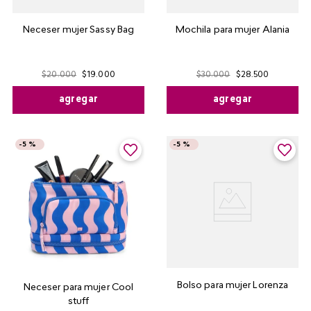
Neceser mujer Sassy Bag
Mochila para mujer Alania
$
20
.
000
$
19
.
000
$
30
.
000
$
28
.
500
agregar
agregar
-
5 %
-
5 %
Bolso para mujer Lorenza
Neceser para mujer Cool
stuff