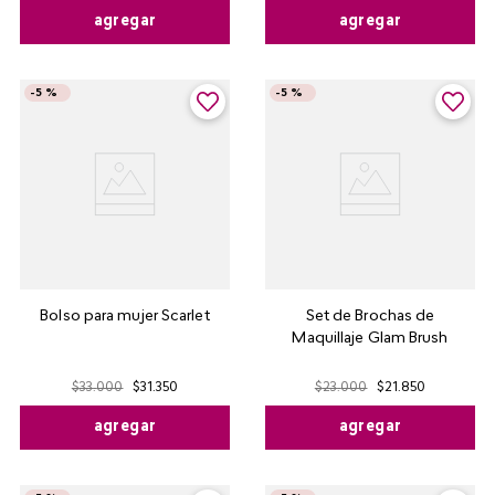
agregar
agregar
-
5 %
-
5 %
Bolso para mujer Scarlet
Set de Brochas de
Maquillaje Glam Brush
$
33
.
000
$
31
.
350
$
23
.
000
$
21
.
850
agregar
agregar