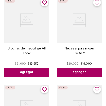
-
5 %
-
5 %
Brochas de maquillaje All
Neceser para mujer
Look
SMALY
$
21
.
000
$
19
.
950
$
20
.
000
$
19
.
000
agregar
agregar
-
5 %
-
5 %