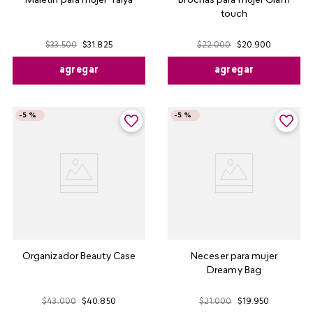
Maletín para mujer Talya
Brochas para mujer Glam
touch
$
33
.
500
$
31
.
825
$
22
.
000
$
20
.
900
agregar
agregar
-
5 %
-
5 %
Organizador Beauty Case
Neceser para mujer
Dreamy Bag
$
43
.
000
$
40
.
850
$
21
.
000
$
19
.
950