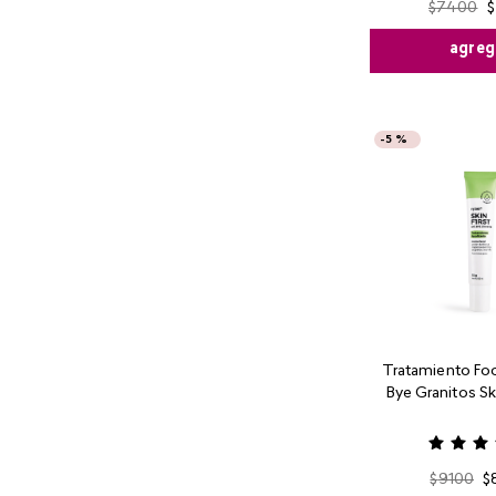
$
7400
$
agreg
-
5 %
Tratamiento Foc
Bye Granitos Ski
$
9100
$