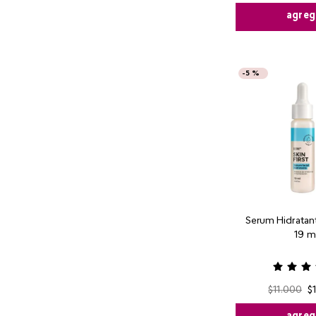
agreg
-
5 %
Serum Hidratante
19 m
$
11
.
000
$