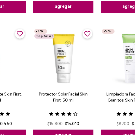
agreg
ar
agregar
-
5 %
-
5 %
Top Seller
 Skin First,
Protector Solar Facial Skin
Limpiadora Fac
l
First, 50 ml
Granitos Skin F
10
.
450
$
15
.
800
$
15
.
010
$
8200
$