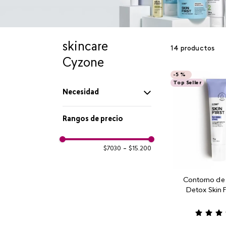
skincare
14
productos
Cyzone
-
5 %
Top Seller
Necesidad
Manchas en la piel
Rangos de precio
Limpia y tonifica
$7030
–
$15.200
Limpieza
Contorno de
Detox Skin Fi