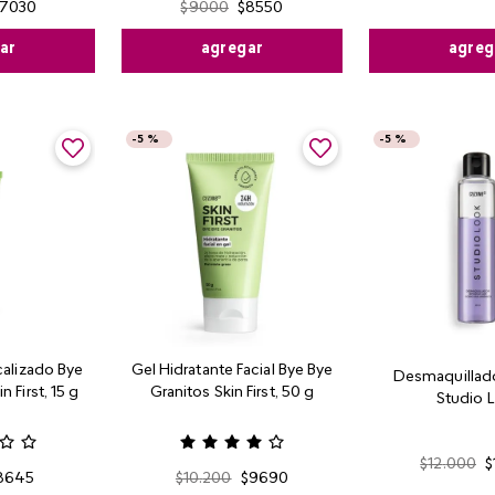
7030
$
9000
$
8550
agreg
ar
agregar
-
5 %
-
5 %
alizado Bye
Gel Hidratante Facial Bye Bye
Desmaquillado
n First, 15 g
Granitos Skin First, 50 g
Studio 
$
12
.
000
$
8645
$
10
.
200
$
9690