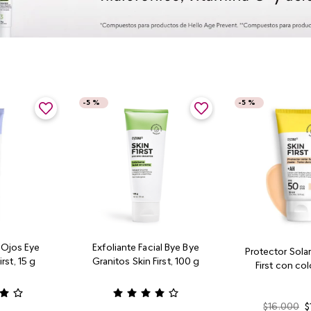
-
5 %
-
5 %
 Ojos Eye
Exfoliante Facial Bye Bye
Protector Solar
rst, 15 g
Granitos Skin First, 100 g
First con col
$
16
.
000
$