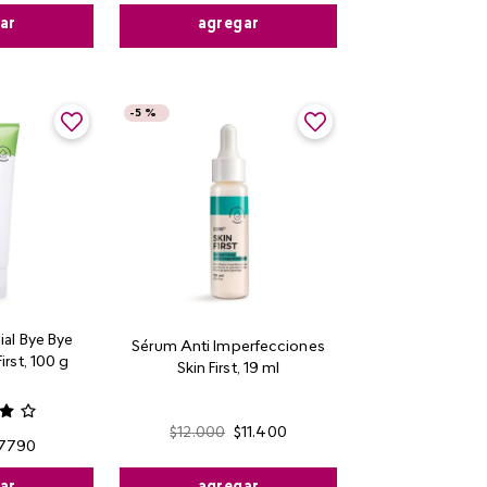
ar
agregar
-
5 %
ial Bye Bye
Sérum Anti Imperfecciones
irst, 100 g
Skin First, 19 ml
$
12
.
000
$
11
.
400
7790