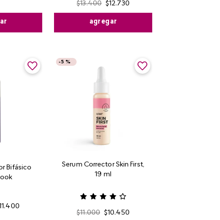
$
13
.
400
$
12
.
730
ar
agregar
-
5 %
Serum Corrector Skin First,
r Bifásico
19 ml
Look
11
.
400
$
11
.
000
$
10
.
450