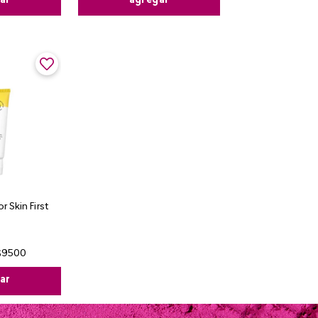
agregar
ar
 Skin First
$
9500
ar