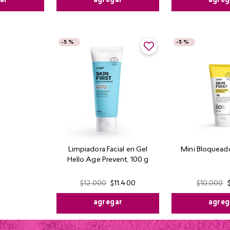
ar
agregar
agreg
-
5 %
-
5 %
Limpiadora Facial en Gel
Mini Bloqueador
Hello Age Prevent, 100 g
$
12
.
000
$
11
.
400
$
10
.
000
agregar
agreg