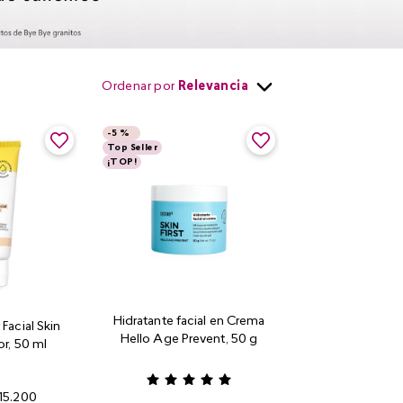
Ordenar por
Relevancia
-
5 %
Top Seller
¡TOP!
Hidratante facial en Crema
 Facial Skin
Hello Age Prevent, 50 g
or, 50 ml
15
.
200