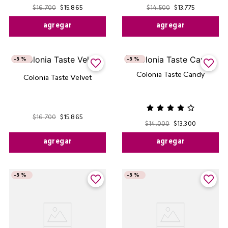
$
16
.
700
$
15
.
865
$
14
.
500
$
13
.
775
agregar
agregar
-
5 %
-
5 %
Colonia Taste Candy
Colonia Taste Velvet
$
16
.
700
$
15
.
865
$
14
.
000
$
13
.
300
agregar
agregar
-
5 %
-
5 %