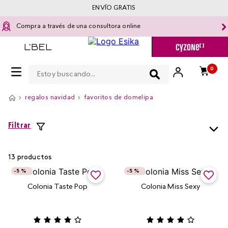
ENVÍO GRATIS
Compra a través de una consultora online
Estoy buscando...
0
regalos navidad
favoritos de domelipa
Filtrar
13
productos
-
5 %
-
5 %
Colonia Taste Pop
Colonia Miss Sexy