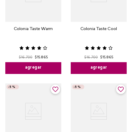
Colonia Taste Warm
Colonia Taste Cool
$
16
.
700
$
15
.
865
$
16
.
700
$
15
.
865
agregar
agregar
-
5 %
-
5 %