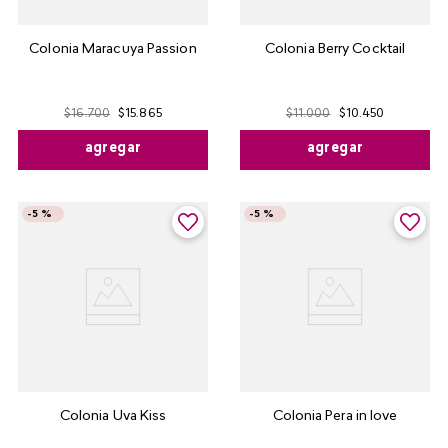
Colonia Maracuya Passion
Colonia Berry Cocktail
$
16
.
700
$
15
.
865
$
11
.
000
$
10
.
450
agregar
agregar
-
5 %
-
5 %
Colonia Uva Kiss
Colonia Pera in love