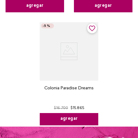
agregar
agregar
-
5 %
Colonia Paradise Dreams
$
16
.
700
$
15
.
865
agregar