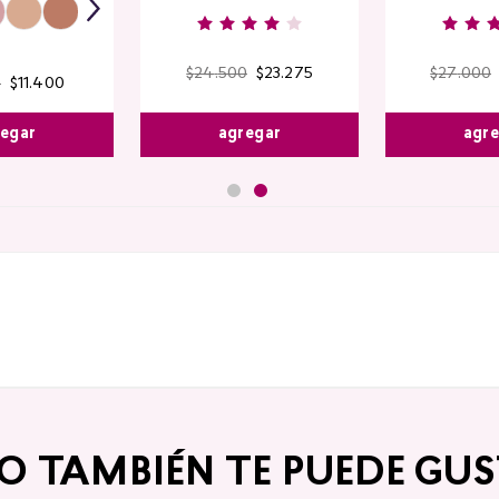
$
24
.
500
$
23
.
275
$
27
.
000
0
$
11
.
400
agregar
agr
egar
TO TAMBIÉN TE PUEDE GUS