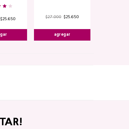
$
27
.
000
$
25
.
650
$
25
.
650
egar
agregar
TAR!