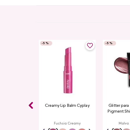
-
5 %
-
5 %
Gloss CyPlay
Creamy Lip Balm Cyplay
Glitter par
Pigment Sh
L
rmelon
Fuchsia Creamy
Malva