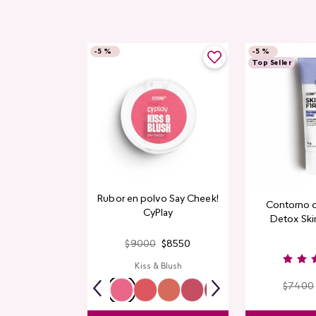
-
5 %
-
5 %
Top Seller
Rubor en polvo Say Cheek!
Contorno 
CyPlay
Detox Skin
$
9000
$
8550
Kiss & Blush
$
7400