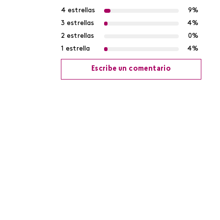
4 estrellas
9%
3 estrellas
4%
2 estrellas
0%
1 estrella
4%
Escribe un comentario
Agregar comentario
Título
Califica el producto de 1 a 5 estrellas
Tu nombre