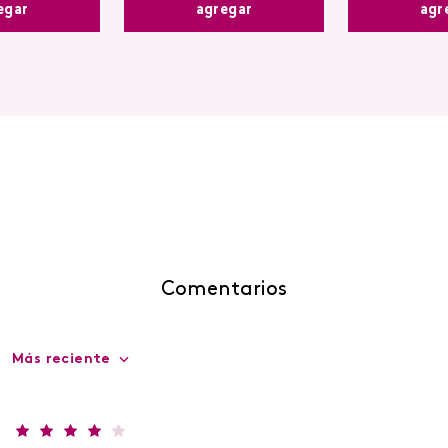
agregar
egar
agr
Comentarios
Más reciente