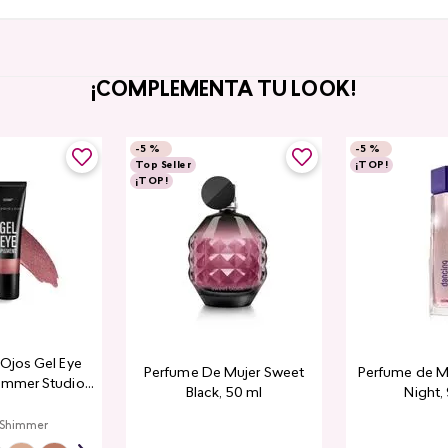
¡COMPLEMENTA TU LOOK!
-
5 %
-
5 %
Top Seller
¡TOP!
¡TOP!
a Ojos Gel Eye
Perfume De Mujer Sweet
Perfume de M
immer Studio
Black, 50 ml
Night,
ook
 Shimmer