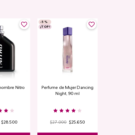
-
5 %
-
5 %
¡TOP!
Rubor en polvo
hombre Nitro
Perfume de Mujer Dancing
CyPl
Night, 90 ml
$
9000
Kiss & B
$
28
.
500
$
27
.
000
$
25
.
650