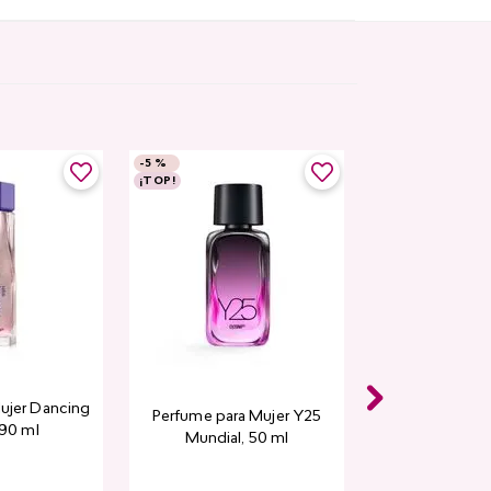
-
5 %
¡TOP!
ujer Dancing
Perfume para Mujer Y25
 90 ml
Mundial​, 50 ml