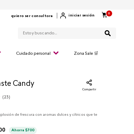
0
|
iniciar sesión
quiero ser consultora
Estoy buscando...
Cuidado personal
Zona Sale 🛒
aste Candy
Compartir
(
23
)
plosión de frescura con aromas dulces y cítricos que te
00
Ahorra
$
700