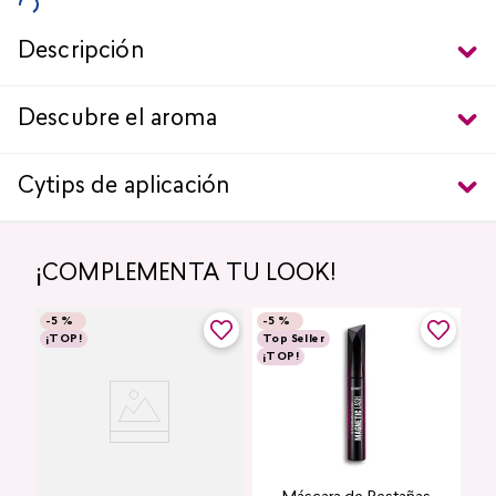
Descripción
Descubre el aroma
Cytips de aplicación
¡COMPLEMENTA TU LOOK!
-
5 %
-
5 %
¡TOP!
Top Seller
¡TOP!
Labial Mate Studio Look