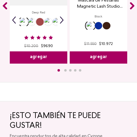
Máscara de Pestañas
Magnetic Lash Studio
Look
Deep Red
Black
$
11
.
550
$
10
.
972
$
10
.
200
$
9690
agregar
agregar
¡ESTO TAMBIÉN TE PUEDE
GUSTAR!
Encuentra productos de alta calidad en Cyzone