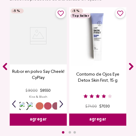
-
5 %
-
5 %
Top Seller
Rubor en polvo Say Cheek!
Contorno de Ojos Eye
CyPlay
Detox Skin First, 15 g
$
9000
$
8550
Kiss & Blush
$
7400
$
7030
agregar
agregar