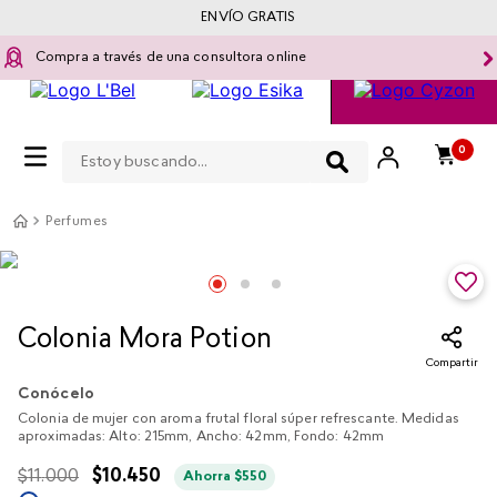
ENVÍO GRATIS
Compra a través de una consultora online
Estoy buscando...
0
Perfumes
Colonia Mora Potion
Compartir
Conócelo
Colonia de mujer con aroma frutal floral súper refrescante. Medidas
aproximadas: Alto: 215mm, Ancho: 42mm, Fondo: 42mm
$
11
.
000
$
10
.
450
Ahorra
$
550