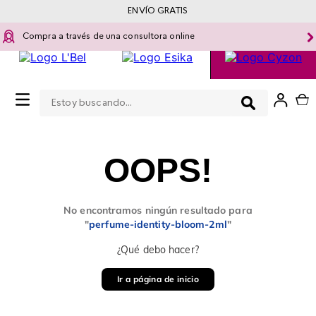
ENVÍO GRATIS
Compra a través de una consultora online
Estoy buscando...
0
OOPS!
No encontramos ningún resultado para
"
perfume-identity-bloom-2ml
"
¿Qué debo hacer?
Ir a página de inicio