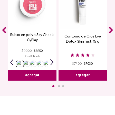
Rubor en polvo Say Cheek!
Contorno de Ojos Eye
CyPlay
Detox Skin First, 15 g
$
9000
$
8550
Kiss & Blush
$
7400
$
7030
agregar
agregar