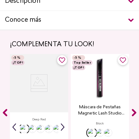
Descripción
Conoce más
¡COMPLEMENTA TU LOOK!
-
5 %
-
5 %
¡TOP!
Top Seller
¡TOP!
Labial Mate Studio Look
Máscara de Pestañas
Magnetic Lash Studio
Look
Deep Red
Black