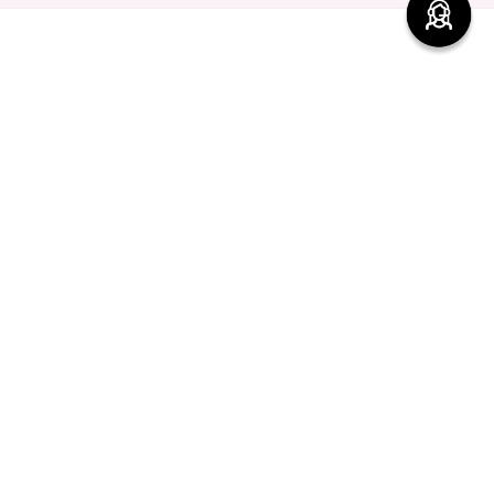
Encuentra productos de alta calidad en Cyzone
-
5 %
-
5 %
Top Seller
Rubor en polvo Say Cheek!
Contorno de Ojos Eye
CyPlay
Detox Skin First, 15 g
$
9000
$
8550
$
7400
$
7030
agregar
agregar
Comentarios
cargando el resumen…