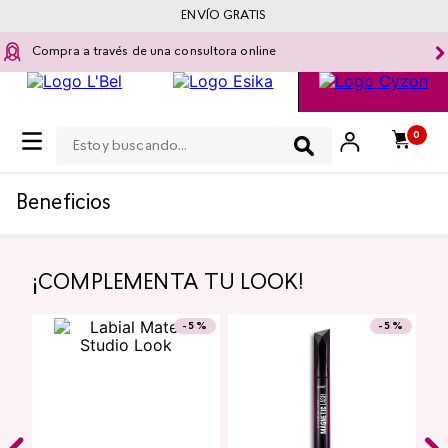
ENVÍO GRATIS
Compra a través de una consultora online
Estoy buscando...
0
Beneficios
¡COMPLEMENTA TU LOOK!
¡TOP!
-
5 %
Top Seller
¡TOP!