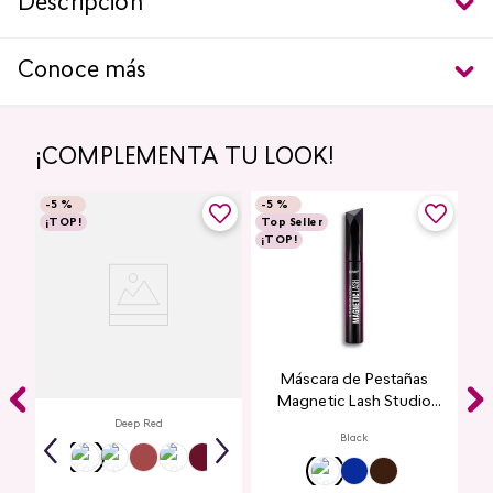
Descripción
Conoce más
¡COMPLEMENTA TU LOOK!
-
5 %
-
5 %
¡TOP!
Top Seller
¡TOP!
Labial Mate Studio Look
Máscara de Pestañas
Magnetic Lash Studio
Look
Deep Red
Black