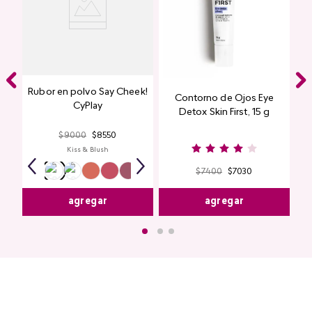
Rubor en polvo Say Cheek!
Contorno de Ojos Eye
CyPlay
Detox Skin First, 15 g
$
9000
$
8550
Kiss & Blush
$
7400
$
7030
agregar
agregar