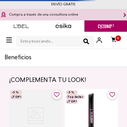
ENVÍO GRATIS
Compra a través de una consultora online
Estoy buscando...
OOPS!
No encontramos ningún resultado para "
kit-
de-cabello-glow-on-the-go
"
¿Qué debo hacer?
Ir a página de inicio