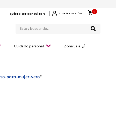
0
|
iniciar sesión
quiero ser consultora
Estoy buscando...
Cuidado personal
Zona Sale 🛒
lso-para-mujer-vero
"