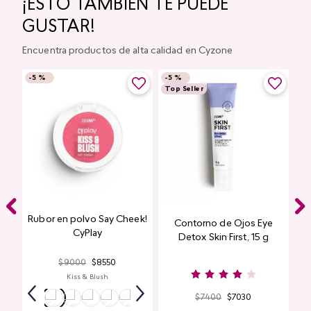
¡ESTO TAMBIÉN TE PUEDE
GUSTAR!
Encuentra productos de alta calidad en Cyzone
-
5 %
-
5 %
Top Seller
Rubor en polvo Say Cheek!
Contorno de Ojos Eye
CyPlay
Detox Skin First, 15 g
$
9000
$
8550
Kiss & Blush
$
7400
$
7030