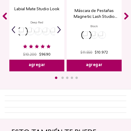
Labial Mate Studio Look
Máscara de Pestañas
Magnetic Lash Studio
Look
Deep Red
Black
$
11
.
550
$
10
.
972
$
10
.
200
$
9690
agregar
agregar