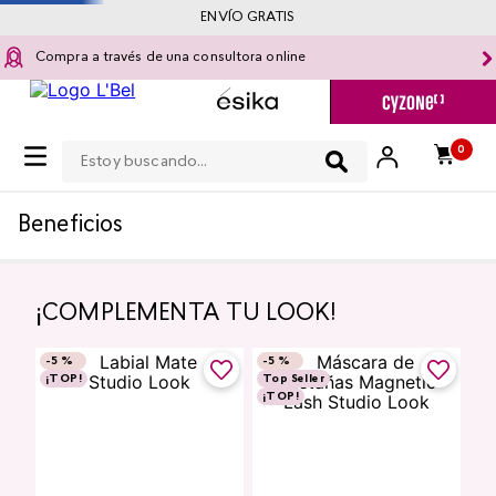
ENVÍO GRATIS
Compra a través de una consultora online
Estoy buscando...
0
Beneficios
¡COMPLEMENTA TU LOOK!
-
5 %
-
5 %
¡TOP!
Top Seller
¡TOP!