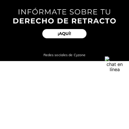
Comentarios
cargando el resumen…
5 estrellas
0%
4 estrellas
0%
3 estrellas
0%
2 estrellas
0%
1 estrella
0%
Escribe un comentario
Más reciente
Agregar comentario