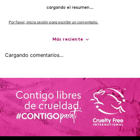
Encuentra productos de alta calidad en Cyzone
-
5 %
-
5 %
Top Seller
Rubor en polvo Say Cheek!
Contorno de Ojos Eye
CyPlay
Detox Skin First, 15 g
$
9000
$
8550
$
7400
$
7030
agregar
agregar