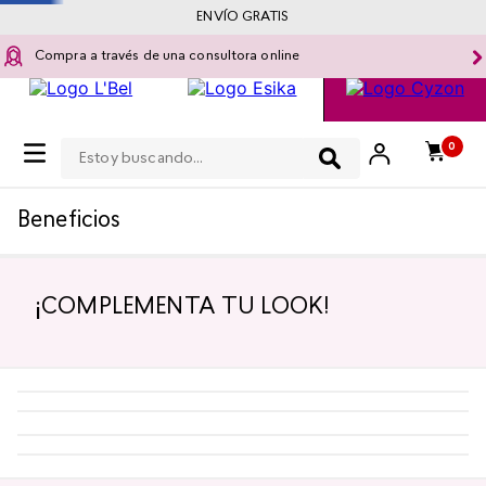
ENVÍO GRATIS
Compra a través de una consultora online
Estoy buscando...
0
Beneficios
¡COMPLEMENTA TU LOOK!
-
5 %
-
5 %
¡TOP!
Top Seller
¡TOP!