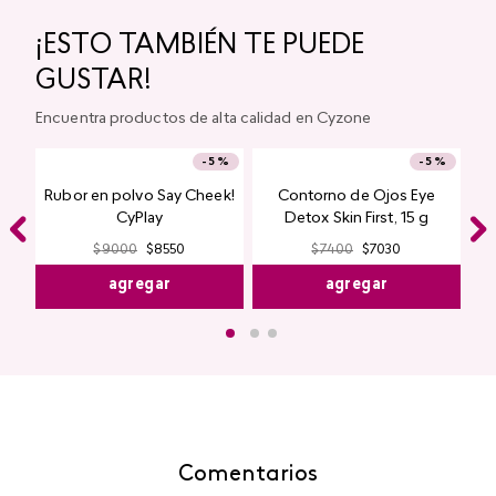
Labial Mate Studio Look
Máscara de Pestañas
Magnetic Lash Studio
Look
$
11
.
550
$
10
.
972
$
10
.
200
$
9690
agregar
agregar
¡ESTO TAMBIÉN TE PUEDE
GUSTAR!