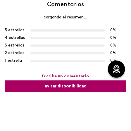
Comentarios
cargando el resumen…
5 estrellas
0%
4 estrellas
0%
3 estrellas
0%
2 estrellas
0%
1 estrella
0%
Escribe un comentario
avisar disponibilidad
Más reciente
Agregar comentario
Comparte este producto
Cargando comentarios…
Título
Copiar link
Whatsapp
Facebook
Más