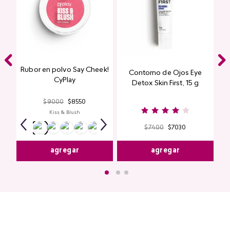
Rubor en polvo Say Cheek!
Contorno de Ojos Eye
CyPlay
Detox Skin First, 15 g
$
9000
$
8550
Kiss & Blush
$
7400
$
7030
agregar
agregar