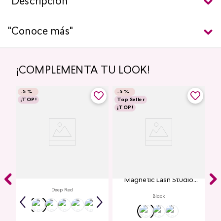
"Descripción"
"Conoce más"
¡COMPLEMENTA TU LOOK!
-
5 %
-
5 %
¡TOP!
Top Seller
¡TOP!
Labial Mate Studio Look
Máscara de Pestañas
Magnetic Lash Studio
Look
Deep Red
Black