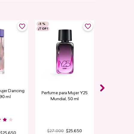
-
5 %
¡TOP!
ujer Dancing
Perfume para Mujer Y25
 90 ml
Mundial​, 50 ml
$
27
.
000
$
25
.
650
$
25
.
650