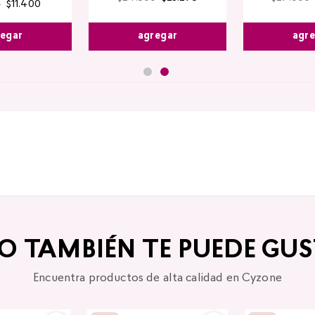
0
$
11
.
400
agregar
agr
egar
TO TAMBIÉN TE PUEDE GUS
Encuentra productos de alta calidad en Cyzone