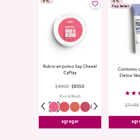
-
5 %
-
5 %
Top Seller
Rubor en polvo Say Cheek!
Contorno 
CyPlay
Detox Skin
$
9000
$
8550
Kiss & Blush
$
7400
agr
agregar