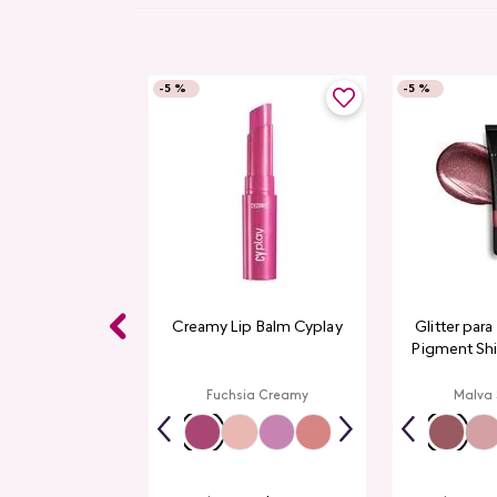
-
5 %
-
5 %
Gloss CyPlay
Creamy Lip Balm Cyplay
Glitter par
Pigment Sh
L
rmelon
Fuchsia Creamy
Malva