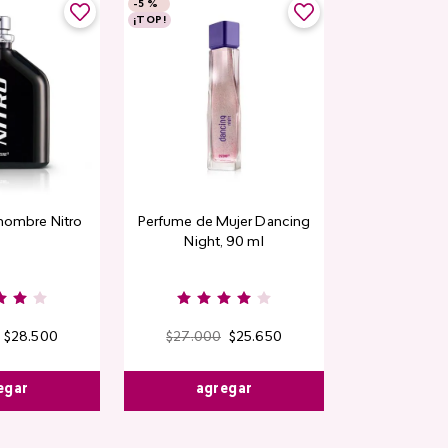
-
5 %
-
5 %
¡TOP!
Rubor en polvo
hombre Nitro
Perfume de Mujer Dancing
CyPl
Night, 90 ml
$
9000
Kiss & B
$
28
.
500
$
27
.
000
$
25
.
650
egar
agregar
agre