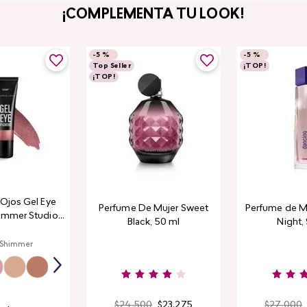
¡COMPLEMENTA TU LOOK!
-
5 %
-
5 %
Top Seller
¡TOP!
¡TOP!
a Ojos Gel Eye
Perfume De Mujer Sweet
Perfume de M
immer Studio
Black, 50 ml
Night,
ook
 Shimmer
$
24
.
500
$
23
.
275
$
27
.
000