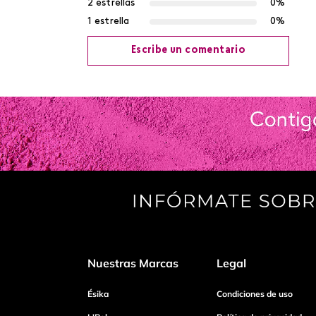
2 estrellas
0%
1 estrella
0%
Escribe un comentario
Agregar comentario
Título
Califica el producto de 1 a 5 estrellas
Tu nombre
Nuestras Marcas
Legal
Dirección de email
Ésika
Condiciones de uso