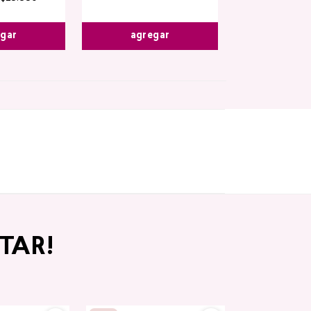
egar
agregar
TAR!