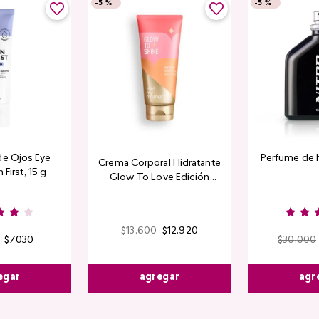
-
5 %
-
5 %
de Ojos Eye
Perfume de 
Crema Corporal Hidratante
 First, 15 g
Glow To Love Edición
Limitada
$
13
.
600
$
12
.
920
$
7030
$
30
.
000
agregar
egar
agr