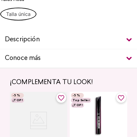
Talla única
Descripción
Conoce más
¡COMPLEMENTA TU LOOK!
-
5 %
-
5 %
¡TOP!
Top Seller
¡TOP!