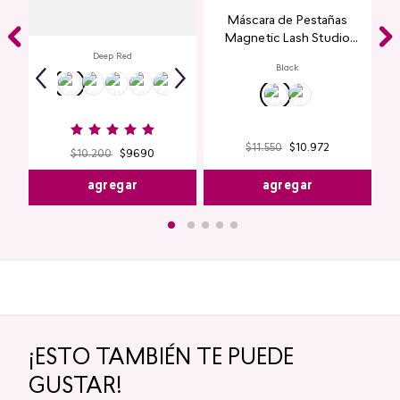
Labial Mate Studio Look
Máscara de Pestañas
Magnetic Lash Studio
Look
Deep Red
Black
$
11
.
550
$
10
.
972
$
10
.
200
$
9690
agregar
agregar
¡ESTO TAMBIÉN TE PUEDE
GUSTAR!