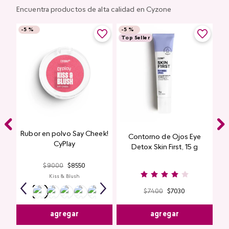
Encuentra productos de alta calidad en Cyzone
-
5 %
-
5 %
Top Seller
Rubor en polvo Say Cheek!
Contorno de Ojos Eye
CyPlay
Detox Skin First, 15 g
$
9000
$
8550
Kiss & Blush
$
7400
$
7030
agregar
agregar