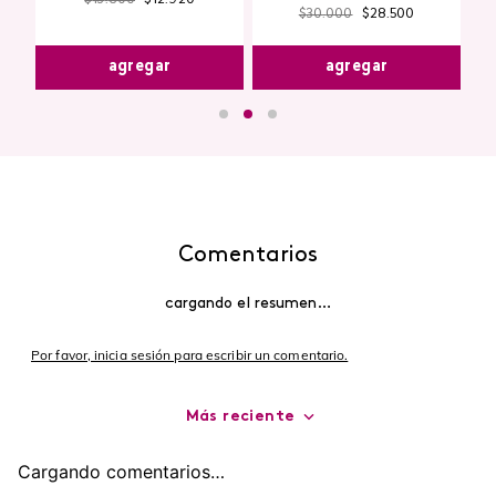
$
13
.
600
$
12
.
920
$
30
.
000
$
28
.
500
agregar
agregar
Comentarios
cargando el resumen…
Por favor, inicia sesión para escribir un comentario.
Más reciente
Cargando comentarios…