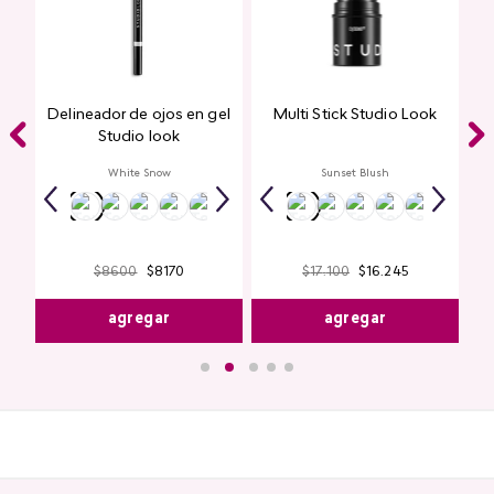
Delineador de ojos en gel
Multi Stick Studio Look
ook
Studio look
White Snow
Sunset Blush
$
8600
$
8170
$
17
.
100
$
16
.
245
agregar
agregar