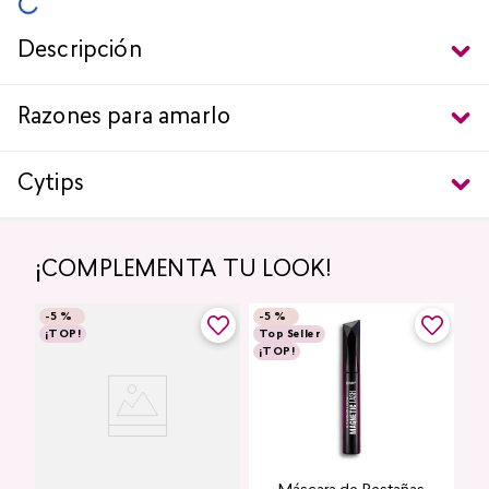
Descripción
Razones para amarlo
Cytips
¡COMPLEMENTA TU LOOK!
-
5 %
-
5 %
¡TOP!
Top Seller
¡TOP!
Labial Mate Studio Look