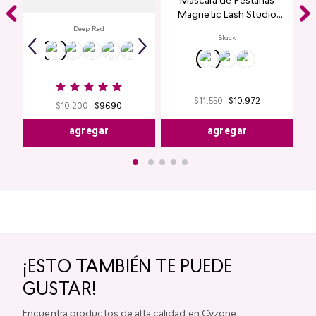
Máscara de Pestañas
Magnetic Lash Studio
Look
Deep Red
Black
$
11
.
550
$
10
.
972
$
10
.
200
$
9690
agregar
agregar
¡ESTO TAMBIÉN TE PUEDE
GUSTAR!
Encuentra productos de alta calidad en Cyzone