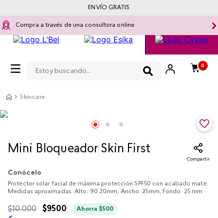
ENVÍO GRATIS
Compra a través de una consultora online
Estoy buscando...
0
Skincare
Mini Bloqueador Skin First
Compartir
Conócelo
Protector solar facial de máxima protección SPF50 con acabado mate.
Medidas aproximadas: Alto: 90.20mm, Ancho: 25mm, Fondo: 25 mm
$
10
.
000
$
9500
Ahorra
$
500