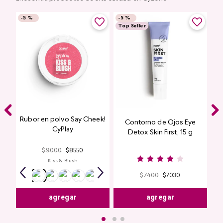
-
5 %
-
5 %
Top Seller
Rubor en polvo Say Cheek!
Contorno de Ojos Eye
CyPlay
Detox Skin First, 15 g
$
9000
$
8550
Kiss & Blush
$
7400
$
7030
agregar
agregar