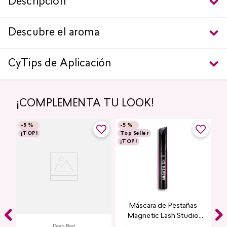
Descripción
Descubre el aroma
CyTips de Aplicación
¡COMPLEMENTA TU LOOK!
-
5 %
-
5 %
¡TOP!
Top Seller
¡TOP!
Labial Mate Studio Look
Máscara de Pestañas
Magnetic Lash Studio
Look
Deep Red