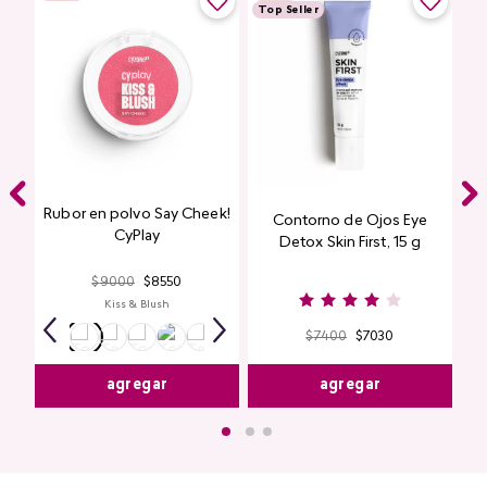
Top Seller
Rubor en polvo Say Cheek!
Contorno de Ojos Eye
CyPlay
Detox Skin First, 15 g
$
9000
$
8550
Kiss & Blush
$
7400
$
7030
agregar
agregar