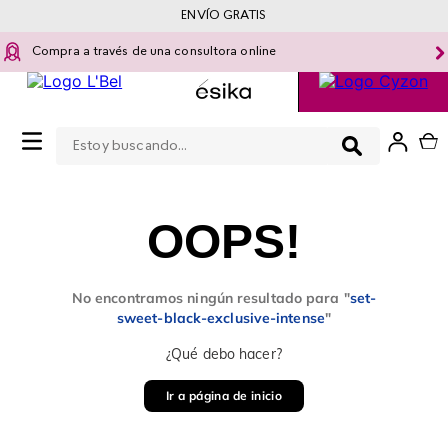
ENVÍO GRATIS
Compra a través de una consultora online
Estoy buscando...
0
OOPS!
No encontramos ningún resultado para "
set-
sweet-black-exclusive-intense
"
¿Qué debo hacer?
Ir a página de inicio