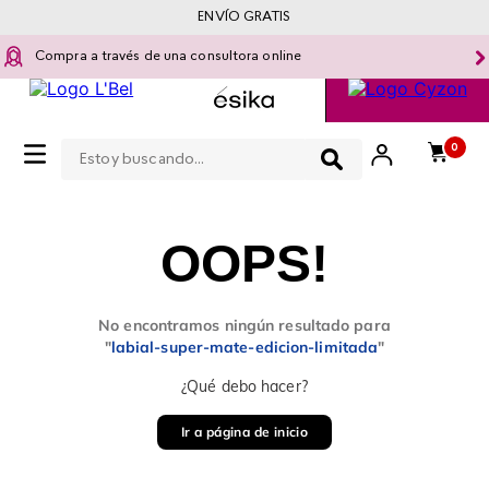
ENVÍO GRATIS
Compra a través de una consultora online
Estoy buscando...
0
OOPS!
No encontramos ningún resultado para
"
labial-super-mate-edicion-limitada
"
¿Qué debo hacer?
Ir a página de inicio