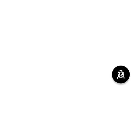
(function() { sessionStorage.setItem("last_referrer",
window.location.href); })();