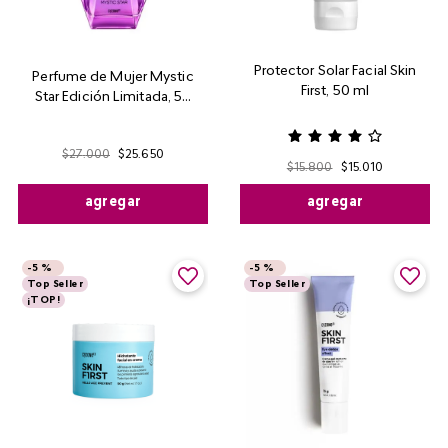
Protector Solar Facial Skin
Perfume de Mujer Mystic
First, 50 ml
Star Edición Limitada, 50
ml
$
27
.
000
$
25
.
650
$
15
.
800
$
15
.
010
agregar
agregar
-
5 %
-
5 %
Top Seller
Top Seller
¡TOP!