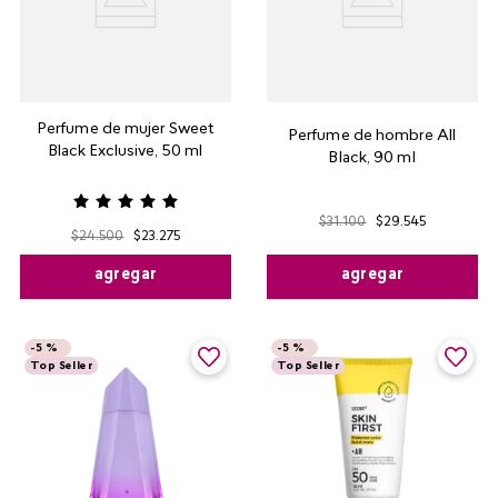
Perfume de mujer Sweet
Perfume de hombre All
Black Exclusive, 50 ml
Black, 90 ml
$
31
.
100
$
29
.
545
$
24
.
500
$
23
.
275
agregar
agregar
-
5 %
-
5 %
Top Seller
Top Seller