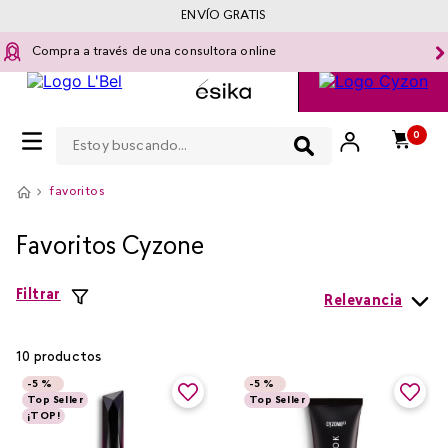
ENVÍO GRATIS
Compra a través de una consultora online
Estoy buscando...
0
favoritos
Favoritos Cyzone
Filtrar
Relevancia
10
productos
-
5 %
-
5 %
Top Seller
Top Seller
¡TOP!