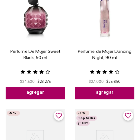
Perfume De Mujer Sweet
Perfume de Mujer Dancing
Black, 50 ml
Night, 90 ml
$
24
.
500
$
23
.
275
$
27
.
000
$
25
.
650
agregar
agregar
-
5 %
-
5 %
Top Seller
¡TOP!