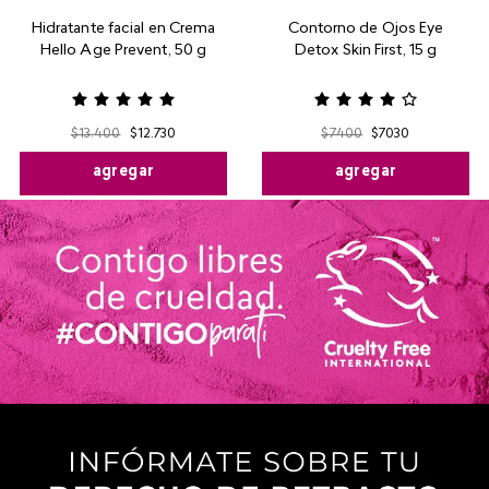
Hidratante facial en Crema
Contorno de Ojos Eye
Hello Age Prevent, 50 g
Detox Skin First, 15 g
$
13
.
400
$
12
.
730
$
7400
$
7030
agregar
agregar