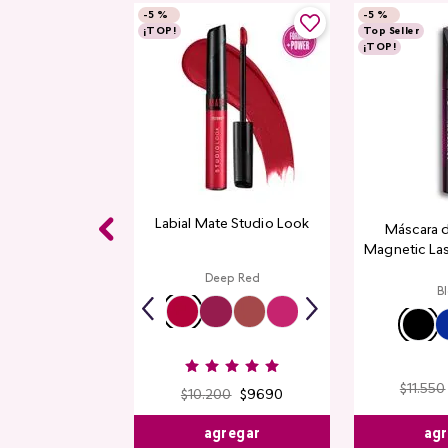
-
5 %
-
5 %
¡TOP!
Top Seller
¡TOP!
Labial Mate Studio Look
Máscara 
Magnetic La
Deep Red
B
$
11
.
550
$
10
.
200
$
9690
agr
agregar