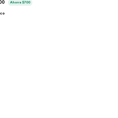
00
Ahorra
$
700
ico