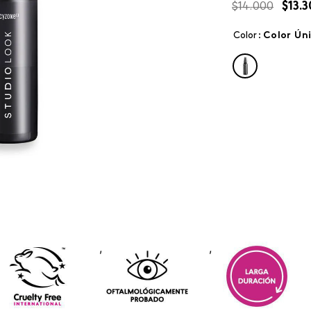
$
14
.
000
$
13
.
3
Color
:
color ún
,
,