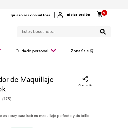
0
|
iniciar sesión
quiero ser consultora
Estoy buscando...
Cuidado personal
Zona Sale 🛒
dor de Maquillaje
Compartir
ok
(
175
)
e en spray para lucir un maquillaje perfecto y sin brillo