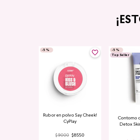
¡ES
-
5 %
-
5 %
Top Seller
Rubor en polvo Say Cheek!
Contorno 
CyPlay
Detox Skin
$
9000
$
8550