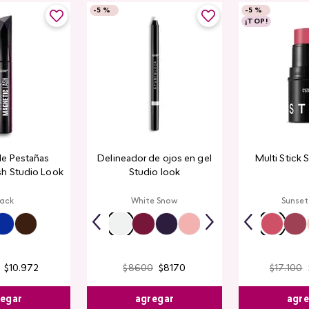
-
5 %
-
5 %
¡TOP!
de Pestañas
Delineador de ojos en gel
Multi Stick 
sh Studio Look
Studio look
lack
White Snow
Sunset
$
10
.
972
$
8600
$
8170
$
17
.
100
egar
agregar
agr