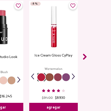
-
5 %
Ice Cream Gloss CyPlay
Studio Look
Watermelon
 Blush
$
16
.
245
$
9400
$
8930
egar
agregar