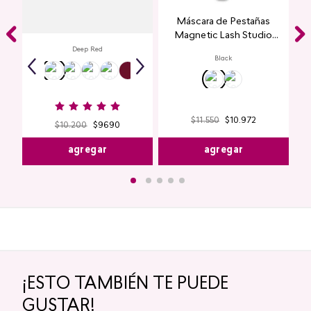
Labial Mate Studio Look
Máscara de Pestañas
Magnetic Lash Studio
Look
Deep Red
Black
$
11
.
550
$
10
.
972
$
10
.
200
$
9690
agregar
agregar
¡ESTO TAMBIÉN TE PUEDE
GUSTAR!