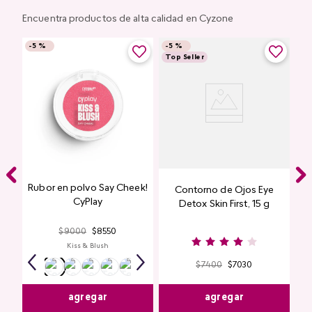
Encuentra productos de alta calidad en Cyzone
-
5 %
-
5 %
Top Seller
Rubor en polvo Say Cheek!
Contorno de Ojos Eye
CyPlay
Detox Skin First, 15 g
$
9000
$
8550
Kiss & Blush
$
7400
$
7030
agregar
agregar