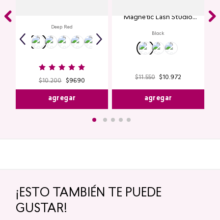
Labial Mate Studio Look
Máscara de Pestañas
Magnetic Lash Studio
Look
Deep Red
Black
$
11
.
550
$
10
.
972
$
10
.
200
$
9690
agregar
agregar
¡ESTO TAMBIÉN TE PUEDE
GUSTAR!