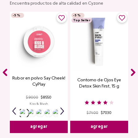
Encuentra productos de alta calidad en Cyzone
-
5 %
-
5 %
Top Seller
Rubor en polvo Say Cheek!
Contorno de Ojos Eye
CyPlay
Detox Skin First, 15 g
$
9000
$
8550
Kiss & Blush
$
7400
$
7030
agregar
agregar