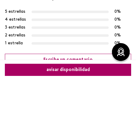
5 estrellas
0%
4 estrellas
0%
3 estrellas
0%
2 estrellas
0%
1 estrella
0%
Escribe un comentario
avisar disponibilidad
Más reciente
Agregar comentario
Comparte este producto
Cargando comentarios…
Título
Copiar link
Whatsapp
Facebook
Más
Califica el producto de 1 a 5 estrellas