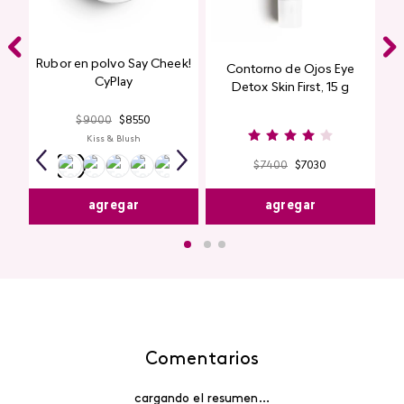
Rubor en polvo Say Cheek!
Contorno de Ojos Eye
CyPlay
Detox Skin First, 15 g
$
9000
$
8550
Kiss & Blush
$
7400
$
7030
agregar
agregar
Comentarios
cargando el resumen…