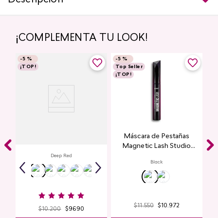
Descripción
¡COMPLEMENTA TU LOOK!
-
5 %
-
5 %
¡TOP!
Top Seller
¡TOP!
Labial Mate Studio Look
Máscara de Pestañas
Magnetic Lash Studio
Look
Deep Red
Black
$
11
.
550
$
10
.
972
$
10
.
200
$
9690