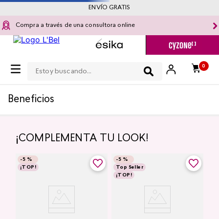
ENVÍO GRATIS
Compra a través de una consultora online
Estoy buscando...
0
Beneficios
¡COMPLEMENTA TU LOOK!
-
5 %
-
5 %
¡TOP!
Top Seller
¡TOP!