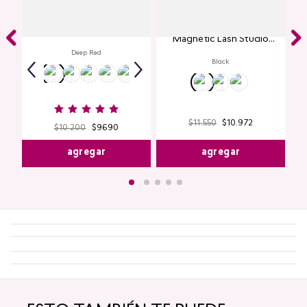
Labial Mate Studio Look
Máscara de Pestañas
Magnetic Lash Studio
Look
Deep Red
Black
$
11
.
550
$
10
.
972
$
10
.
200
$
9690
agregar
agregar