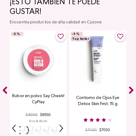
¡ESTO TAMBIÉN TE PUEDE
GUSTAR!
Encuentra productos de alta calidad en Cyzone
-
5 %
-
5 %
Top Seller
Rubor en polvo Say Cheek!
Contorno de Ojos Eye
CyPlay
Detox Skin First, 15 g
$
9000
$
8550
Kiss & Blush
$
7400
$
7030