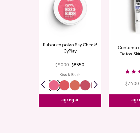
Rubor en polvo Say Cheek!
Contorno 
CyPlay
Detox Skin
$
9000
$
8550
Kiss & Blush
$
7400
agr
agregar