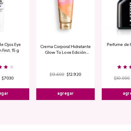
de Ojos Eye
Perfume de 
Crema Corporal Hidratante
 First, 15 g
Glow To Love Edición
Limitada
$
13
.
600
$
12
.
920
$
7030
$
30
.
000
agregar
egar
agr