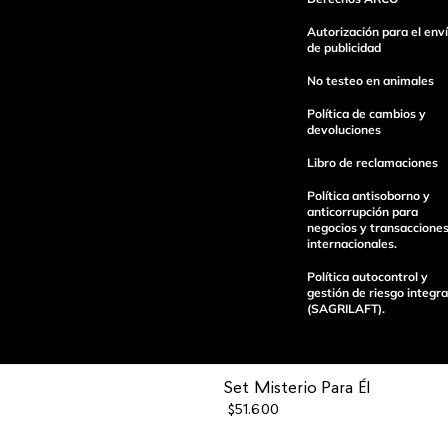
Autorización para el env
de publicidad
No testeo en animales
enviar comentario
Política de cambios y
devoluciones
Libro de reclamaciones
Política antisoborno y
anticorrupción para
negocios y transaccione
internacionales.
Política autocontrol y
gestión de riesgo integra
(SAGRILAFT).
Set Misterio Para Él
$
51
.
600
Pagos 100%
Entregas a tod
seguros
el país