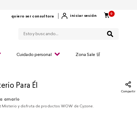
0
|
iniciar sesión
quiero ser consultora
Estoy buscando...
Cuidado personal
Zona Sale 🛒
erio Para Él
Compartir
a amarlo
t Misterio y disfruta de productos WOW de Cyzone.