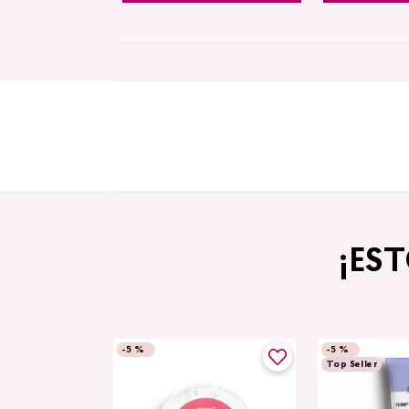
¡ES
-
5 %
-
5 %
Top Seller