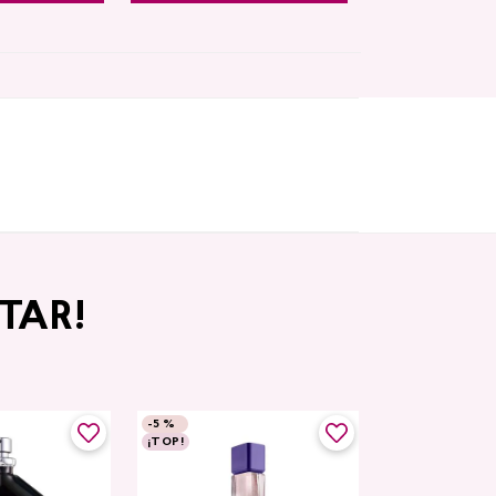
TAR!
-
5 %
¡TOP!