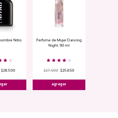
hombre Nitro
Perfume de Mujer Dancing
Night, 90 ml
$
28
.
500
$
27
.
000
$
25
.
650
egar
agregar