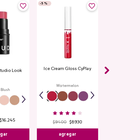
-
5 %
Ice Cream Gloss CyPlay
Studio Look
Watermelon
 Blush
$
16
.
245
$
9400
$
8930
egar
agregar