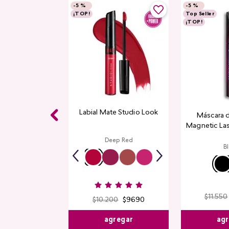
-
5 %
-
5 %
¡TOP!
Top Seller
¡TOP!
Labial Mate Studio Look
Máscara 
Magnetic La
Deep Red
B
$
11
.
550
$
10
.
200
$
9690
agr
agregar