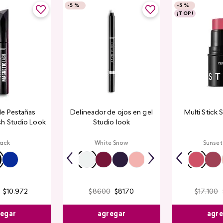
-
5 %
-
5 %
¡TOP!
de Pestañas
Delineador de ojos en gel
Multi Stick 
sh Studio Look
Studio look
lack
White Snow
Sunset
$
10
.
972
$
8600
$
8170
$
17
.
100
egar
agregar
agr