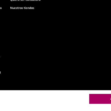
ío
Nuestras tiendas
s
l
o
Productos de
calidad