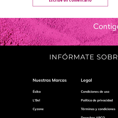
Escribe un comentario
Agregar comentario
Título
Califica el producto de 1 a 5 estrellas
Tu nombre
Nuestras Marcas
Legal
Dirección de email
Ésika
Condiciones de uso
L'Bel
Política de privacidad
Escribe un comentario
Cyzone
Términos y condiciones
Derechos ARCO