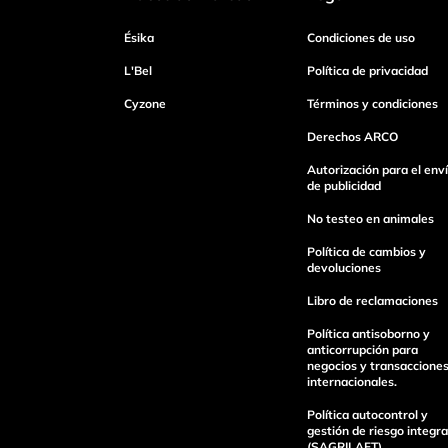
Dirección de email
Ésika
Condiciones de uso
L'Bel
Política de privacidad
Escribe un comentario
Cyzone
Términos y condiciones
Derechos ARCO
Autorización para el env
de publicidad
No testeo en animales
enviar comentario
Política de cambios y
devoluciones
Libro de reclamaciones
Política antisoborno y
anticorrupción para
negocios y transaccione
internacionales.
Política autocontrol y
gestión de riesgo integra
(SAGRILAFT).