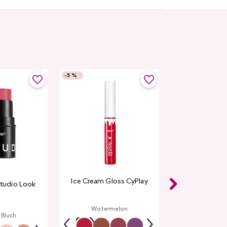
-
5 %
Ice Cream Gloss CyPlay
Studio Look
Watermelon
 Blush