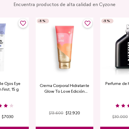
Encuentra productos de alta calidad en Cyzone
-
5 %
-
5 %
de Ojos Eye
Perfume de 
Crema Corporal Hidratante
 First, 15 g
Glow To Love Edición
Limitada
$
13
.
600
$
12
.
920
$
7030
$
30
.
000