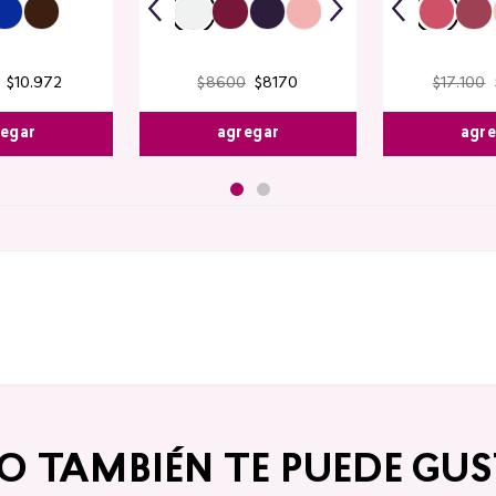
$
10
.
972
$
8600
$
8170
$
17
.
100
egar
agregar
agr
TO TAMBIÉN TE PUEDE GUS