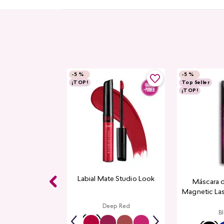
-
5 %
-
5 %
¡TOP!
Top Seller
¡TOP!
Labial Mate Studio Look
Máscara 
Magnetic La
Deep Red
B