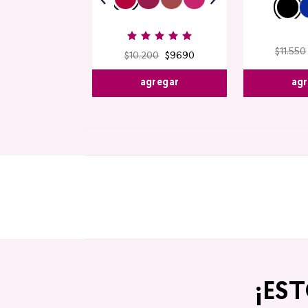
$
11
.
550
$
10
.
200
$
9690
agr
agregar
¡ES