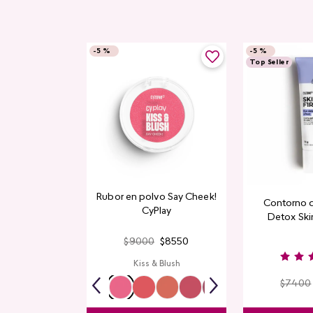
-
5 %
-
5 %
Top Seller
Rubor en polvo Say Cheek!
Contorno 
CyPlay
Detox Skin
$
9000
$
8550
Kiss & Blush
$
7400