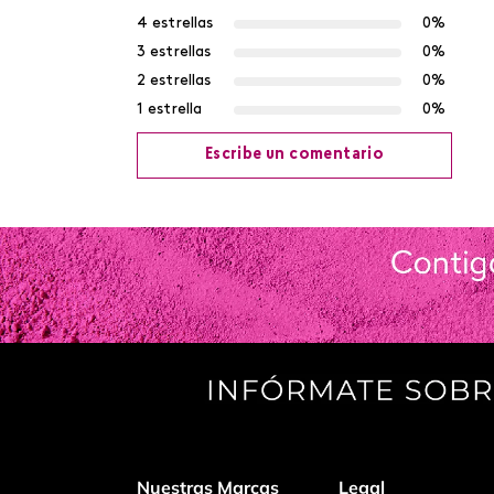
4 estrellas
0%
3 estrellas
0%
2 estrellas
0%
1 estrella
0%
Escribe un comentario
Agregar comentario
Título
Califica el producto de 1 a 5 estrellas
Tu nombre
Nuestras Marcas
Legal