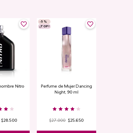
-
5 %
¡TOP!
hombre Nitro
Perfume de Mujer Dancing
Night, 90 ml
$
28
.
500
$
27
.
000
$
25
.
650