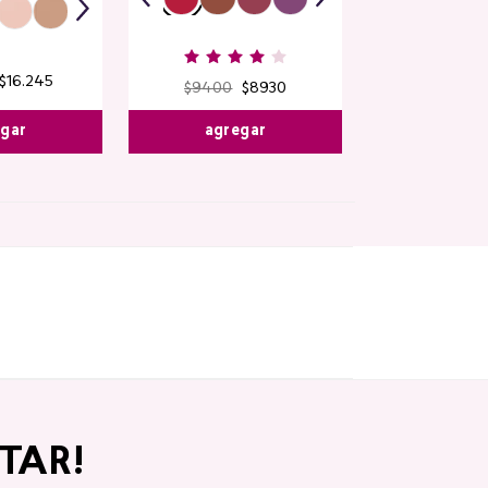
$
16
.
245
$
9400
$
8930
egar
agregar
TAR!