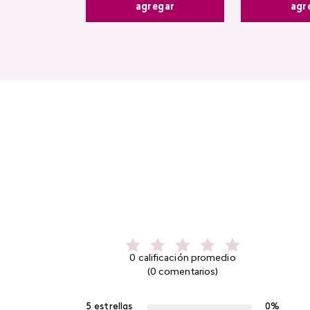
agr
agregar
0 calificación promedio
(0 comentarios)
5 estrellas
0%