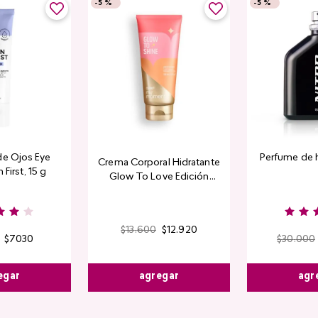
-
5 %
-
5 %
de Ojos Eye
Perfume de 
Crema Corporal Hidratante
 First, 15 g
Glow To Love Edición
Limitada
$
13
.
600
$
12
.
920
$
7030
$
30
.
000
agregar
egar
agr