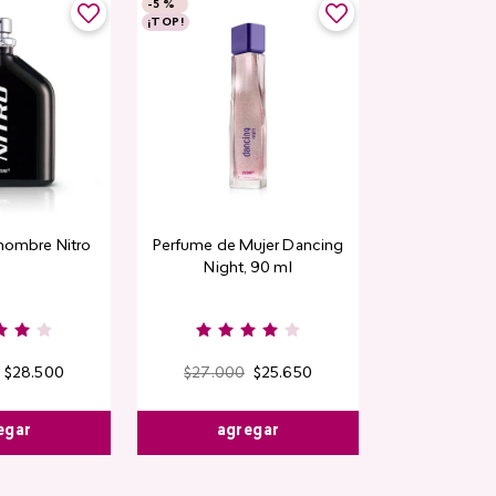
-
5 %
¡TOP!
hombre Nitro
Perfume de Mujer Dancing
Night, 90 ml
$
28
.
500
$
27
.
000
$
25
.
650
egar
agregar