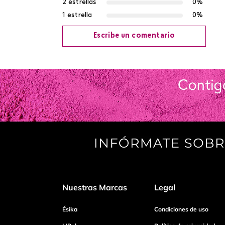
2 estrellas
0%
1 estrella
0%
Escribe un comentario
Agregar comentario
Título
Califica el producto de 1 a 5 estrellas
Tu nombre
Nuestras Marcas
Legal
Dirección de email
Ésika
Condiciones de uso