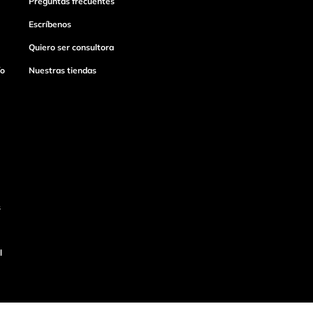
Preguntas frecuentes
Escríbenos
Quiero ser consultora
ío
Nuestras tiendas
s
l