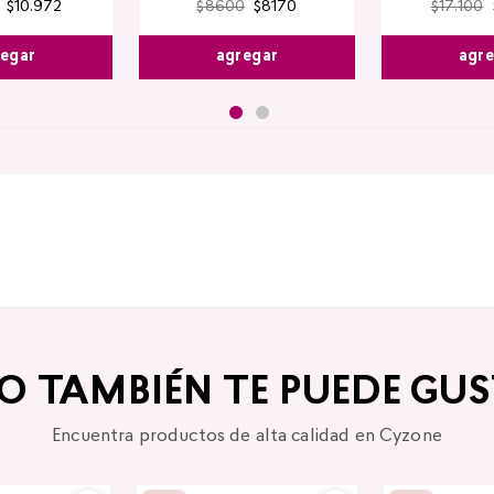
$
10
.
972
$
8600
$
8170
$
17
.
100
egar
agregar
agr
TO TAMBIÉN TE PUEDE GUS
Encuentra productos de alta calidad en Cyzone