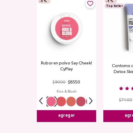
-
5 %
-
5 %
Top Seller
Rubor en polvo Say Cheek!
Contorno 
CyPlay
Detox Skin
$
9000
$
8550
Kiss & Blush
$
7400
agr
agregar