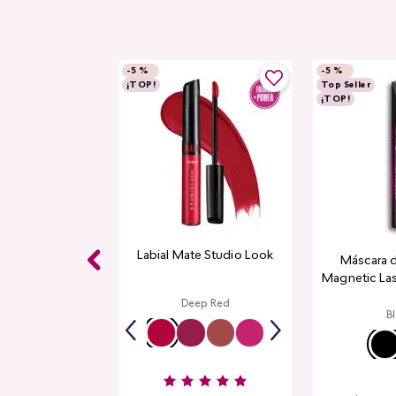
-
5 %
-
5 %
¡TOP!
Top Seller
¡TOP!
Labial Mate Studio Look
Máscara 
Magnetic La
Deep Red
B