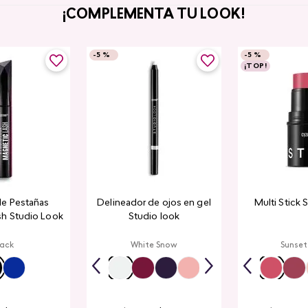
¡COMPLEMENTA TU LOOK!
-
5 %
-
5 %
¡TOP!
de Pestañas
Delineador de ojos en gel
Multi Stick 
sh Studio Look
Studio look
lack
White Snow
Sunset