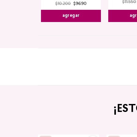
$
11
.
550
$
10
.
200
$
9690
agr
agregar
¡ES