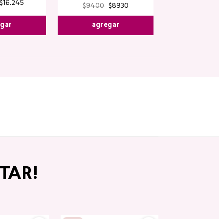
$
16
.
245
$
9400
$
8930
egar
agregar
TAR!