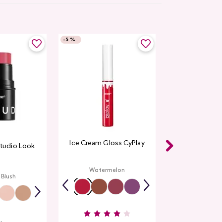
-
5 %
Ice Cream Gloss CyPlay
Studio Look
Watermelon
 Blush