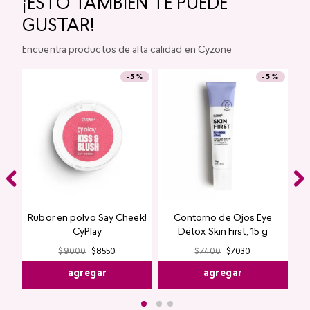
Look
$
11
.
550
$
10
.
972
$
10
.
200
$
9690
agregar
agregar
¡ESTO TAMBIÉN TE PUEDE
GUSTAR!
Encuentra productos de alta calidad en Cyzone
-
5 %
-
5 %
Top Seller