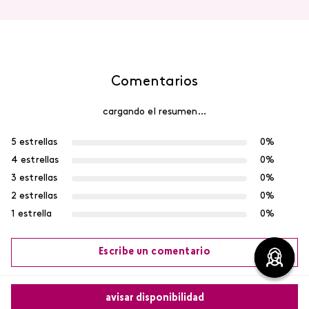
Rubor en polvo Say Cheek!
Contorno de Ojos Eye
CyPlay
Detox Skin First, 15 g
$
9000
$
8550
$
7400
$
7030
agregar
agregar
avisar disponibilidad