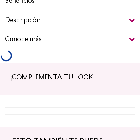
Descripción
Conoce más
¡COMPLEMENTA TU LOOK!
-
5 %
-
5 %
¡TOP!
Top Seller
¡TOP!
Labial Mate Studio Look
Máscara de Pestañas
Magnetic Lash Studio