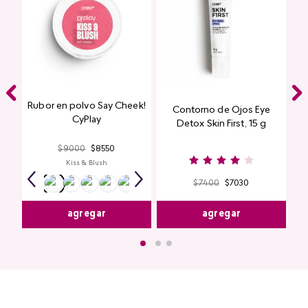
Rubor en polvo Say Cheek!
Contorno de Ojos Eye
CyPlay
Detox Skin First, 15 g
$
9000
$
8550
Kiss & Blush
$
7400
$
7030
agregar
agregar