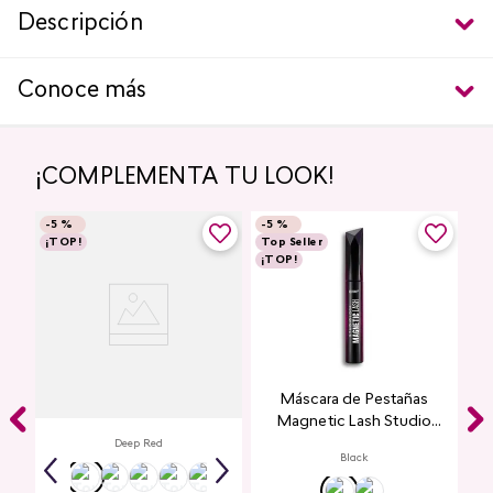
Descripción
Conoce más
¡COMPLEMENTA TU LOOK!
-
5 %
-
5 %
¡TOP!
Top Seller
¡TOP!
Labial Mate Studio Look
Máscara de Pestañas
Magnetic Lash Studio
Look
Deep Red
Black