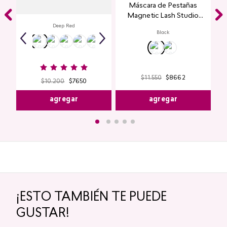
Labial Mate Studio Look
Máscara de Pestañas
Magnetic Lash Studio
Look
Deep Red
Black
$
11
.
550
$
8662
$
10
.
200
$
7650
agregar
agregar
¡ESTO TAMBIÉN TE PUEDE
GUSTAR!