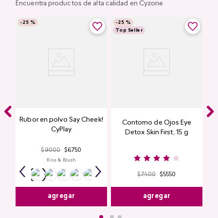
Encuentra productos de alta calidad en Cyzone
-
25 %
-
25 %
Top Seller
Rubor en polvo Say Cheek!
Contorno de Ojos Eye
CyPlay
Detox Skin First, 15 g
$
9000
$
6750
Kiss & Blush
$
7400
$
5550
agregar
agregar