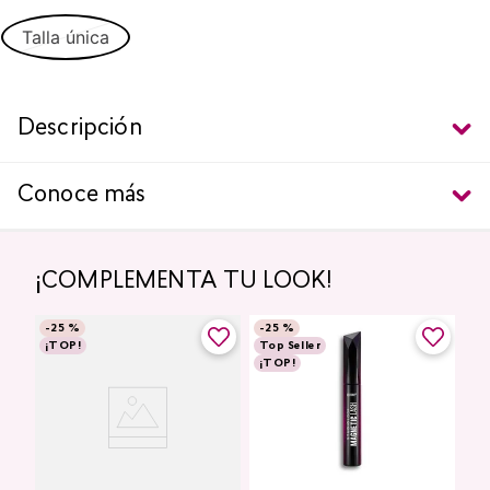
Talla única
Descripción
Conoce más
¡COMPLEMENTA TU LOOK!
-
25 %
-
25 %
¡TOP!
Top Seller
¡TOP!