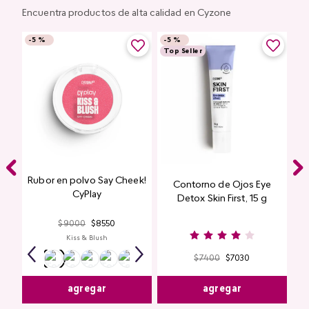
Encuentra productos de alta calidad en Cyzone
-
5 %
-
5 %
Top Seller
Rubor en polvo Say Cheek!
Contorno de Ojos Eye
CyPlay
Detox Skin First, 15 g
$
9000
$
8550
Kiss & Blush
$
7400
$
7030
agregar
agregar