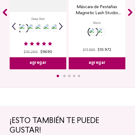
Labial Mate Studio Look
Máscara de Pestañas
Magnetic Lash Studio
Look
Deep Red
Black
$
11
.
550
$
10
.
972
$
10
.
200
$
9690
agregar
agregar
¡ESTO TAMBIÉN TE PUEDE
GUSTAR!