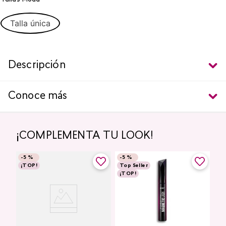
Talla única
Descripción
Conoce más
¡COMPLEMENTA TU LOOK!
-
5 %
-
5 %
¡TOP!
Top Seller
¡TOP!