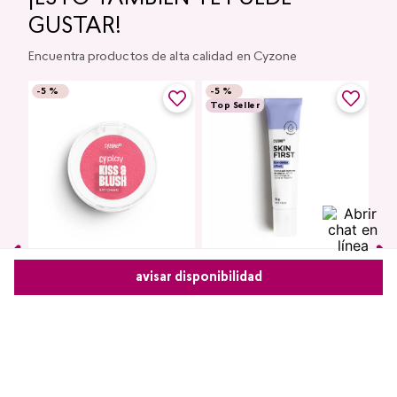
GUSTAR!
Encuentra productos de alta calidad en Cyzone
-
5 %
-
5 %
Top Seller
Rubor en polvo Say Cheek!
avisar disponibilidad
Contorno de Ojos Eye
CyPlay
Detox Skin First, 15 g
Comparte este producto
$
9000
$
8550
Kiss & Blush
$
7400
$
7030
Copiar link
Whatsapp
Facebook
Más