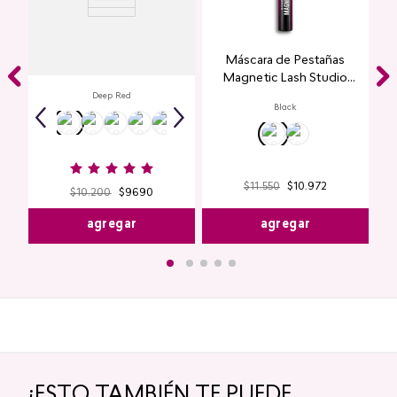
Labial Mate Studio Look
Máscara de Pestañas
Magnetic Lash Studio
Look
Deep Red
Black
$
11
.
550
$
10
.
972
$
10
.
200
$
9690
agregar
agregar
¡ESTO TAMBIÉN TE PUEDE