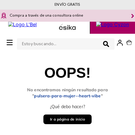
ENVÍO GRATIS
Compra a través de una consultora online
Estoy buscando...
0
OOPS!
No encontramos ningún resultado para
"
pulsera-para-mujer--heart-vibe
"
¿Qué debo hacer?
Ir a página de inicio