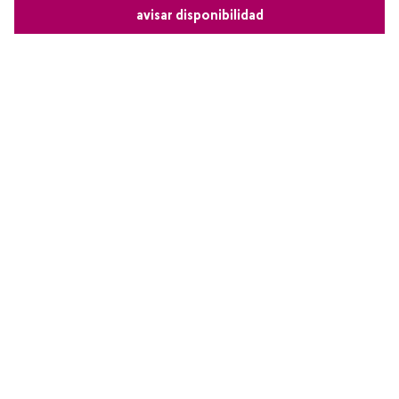
avisar disponibilidad
Comparte este producto
Copiar link
Whatsapp
Facebook
Más