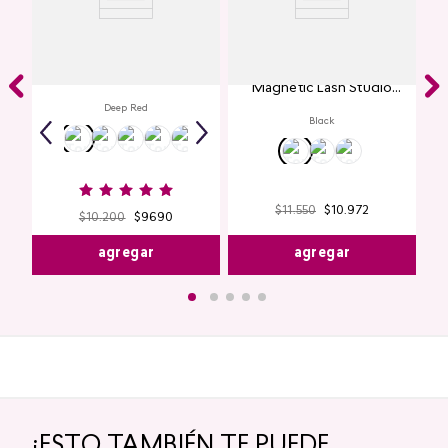
Labial Mate Studio Look
Máscara de Pestañas
Magnetic Lash Studio
Look
Deep Red
Black
$
11
.
550
$
10
.
972
$
10
.
200
$
9690
agregar
agregar
¡ESTO TAMBIÉN TE PUEDE