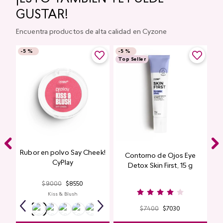
GUSTAR!
Encuentra productos de alta calidad en Cyzone
-
5 %
-
5 %
Top Seller
Rubor en polvo Say Cheek!
Contorno de Ojos Eye
CyPlay
Detox Skin First, 15 g
$
9000
$
8550
Kiss & Blush
$
7400
$
7030