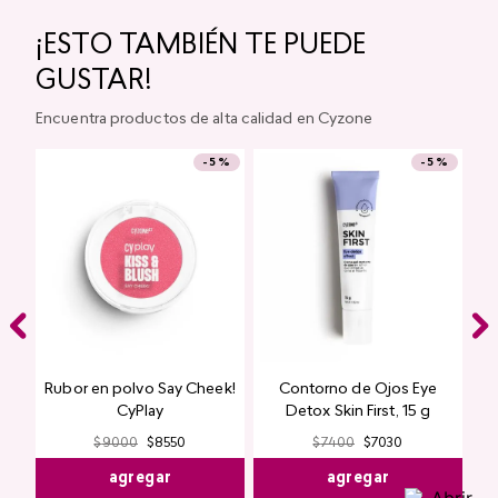
Labial Mate Studio Look
Máscara de Pestañas
Magnetic Lash Studio
Look
$
11
.
550
$
10
.
972
$
10
.
200
$
9690
agregar
agregar
¡ESTO TAMBIÉN TE PUEDE
GUSTAR!