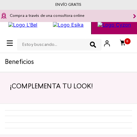
ENVÍO GRATIS
Compra a través de una consultora online
Estoy buscando...
0
Beneficios
¡COMPLEMENTA TU LOOK!
-
5 %
-
5 %
¡TOP!
Top Seller
¡TOP!