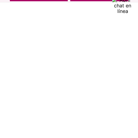
Encuentra productos de alta calidad en Cyzone
-
5 %
-
5 %
Top Seller
Rubor en polvo Say Cheek!
Contorno de Ojos Eye
CyPlay
Detox Skin First, 15 g
$
9000
$
8550
$
7400
$
7030
agregar
agregar