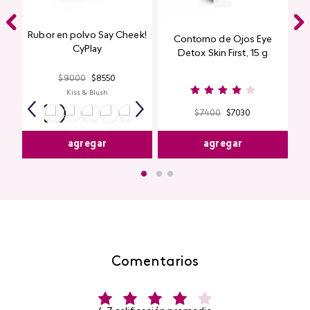
Rubor en polvo Say Cheek!
Contorno de Ojos Eye
CyPlay
Detox Skin First, 15 g
$
9000
$
8550
Kiss & Blush
$
7400
$
7030
agregar
agregar
Comentarios