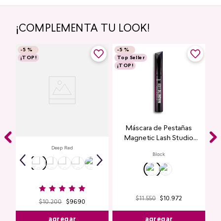
¡COMPLEMENTA TU LOOK!
-
5 %
-
5 %
¡TOP!
Top Seller
¡TOP!
Labial Mate Studio Look
Máscara de Pestañas
Magnetic Lash Studio
Look
Deep Red
Black
$
11
.
550
$
10
.
972
$
10
.
200
$
9690
agregar
agregar