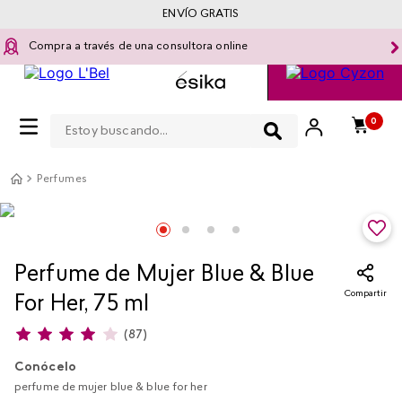
ENVÍO GRATIS
Compra a través de una consultora online
Estoy buscando...
0
Perfumes
Perfume de Mujer Blue & Blue
Compartir
For Her, 75 ml
(
87
)
Conócelo
perfume de mujer blue & blue for her