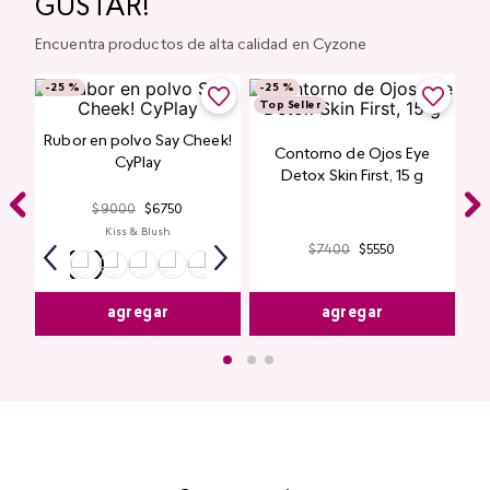
¡ESTO TAMBIÉN TE PUEDE
GUSTAR!
Encuentra productos de alta calidad en Cyzone
-
25 %
-
25 %
Top Seller
Rubor en polvo Say Cheek!
Contorno de Ojos Eye
CyPlay
Detox Skin First, 15 g
$
9000
$
6750
Kiss & Blush
$
7400
$
5550