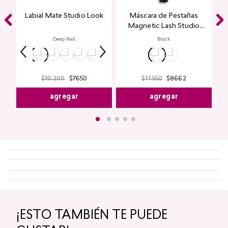
Labial Mate Studio Look
Máscara de Pestañas
Magnetic Lash Studio
Look
Deep Red
Black
$
11
.
550
$
8662
$
10
.
200
$
7650
agregar
agregar