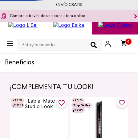
ENVÍO GRATIS
Compra a través de una consultora online
Estoy buscando...
0
Beneficios
¡COMPLEMENTA TU LOOK!
-
25 %
-
25 %
¡TOP!
Top Seller
¡TOP!