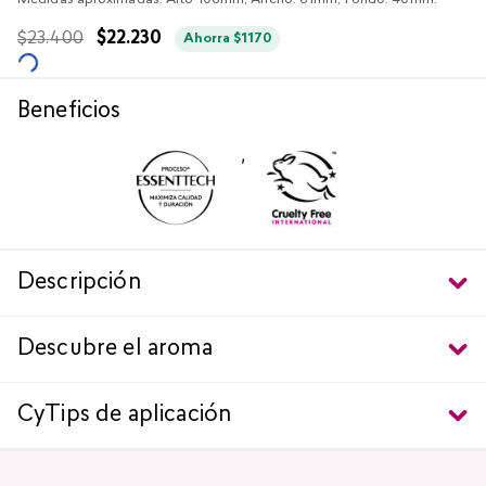
Medidas aproximadas: Alto 106mm, Ancho: 61mm, Fondo: 40mm.
$
23
.
400
$
22
.
230
Ahorra
$
1170
Beneficios
,
Descripción
Descubre el aroma
CyTips de aplicación