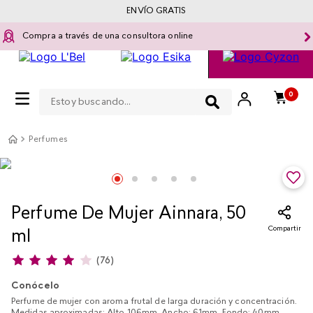
ENVÍO GRATIS
Compra a través de una consultora online
Estoy buscando...
0
Perfumes
Perfume De Mujer Ainnara, 50
Compartir
ml
(
76
)
Conócelo
Perfume de mujer con aroma frutal de larga duración y concentración.