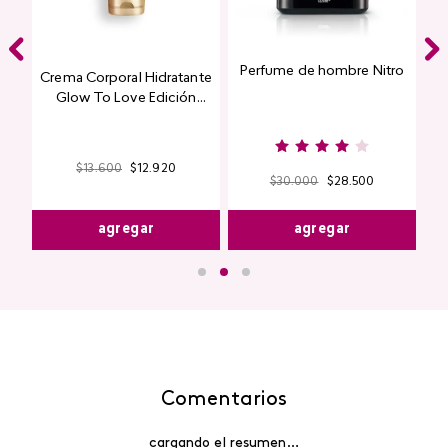
Perfume de hombre Nitro
e
Crema Corporal Hidratante
Glow To Love Edición
Limitada
$
13
.
600
$
12
.
920
$
30
.
000
$
28
.
500
agregar
agregar
Comentarios
cargando el resumen…