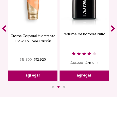
Perfume de hombre Nitro
e
Crema Corporal Hidratante
Glow To Love Edición
Limitada
$
13
.
600
$
12
.
920
$
30
.
000
$
28
.
500
agregar
agregar