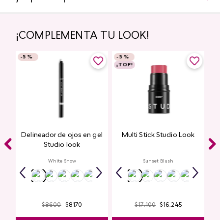
¡COMPLEMENTA TU LOOK!
-
5 %
-
5 %
¡TOP!
Delineador de ojos en gel
Multi Stick Studio Look
ook
Studio look
White Snow
Sunset Blush
$
8600
$
8170
$
17
.
100
$
16
.
245