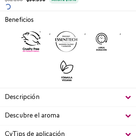
$
32
.
200
$
30
.
590
Ahorra
$
1610
Beneficios
,
,
,
Descripción
Descubre el aroma
CyTips de aplicación