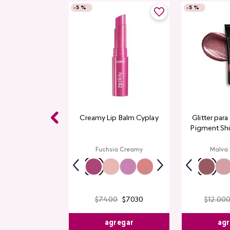
-
5 %
-
5 %
Gloss CyPlay
Creamy Lip Balm Cyplay
Glitter par
Pigment Sh
L
rmelon
Fuchsia Creamy
Malva
$
7400
$
7030
$
12
.
00
$
8930
agregar
agr
egar