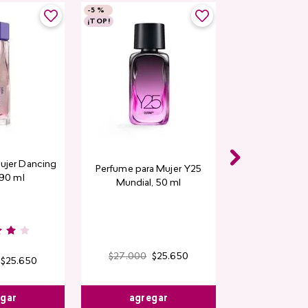
-
5 %
¡TOP!
ujer Dancing
Perfume para Mujer Y25
 90 ml
Mundial​, 50 ml
$
27
.
000
$
25
.
650
$
25
.
650
egar
agregar