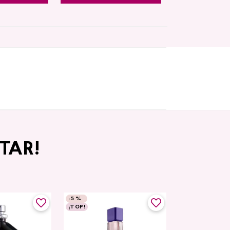
TAR!
-
5 %
-
5 %
¡TOP!