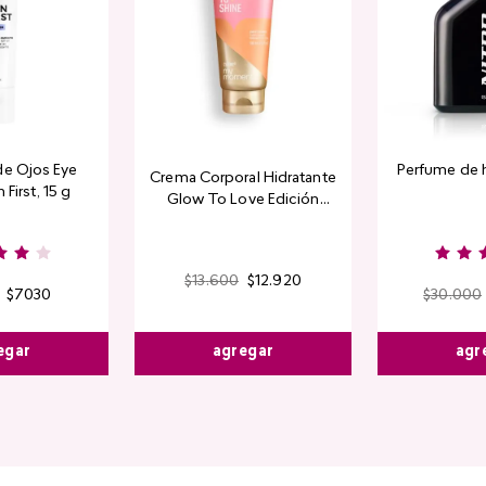
de Ojos Eye
Perfume de 
Crema Corporal Hidratante
 First, 15 g
Glow To Love Edición
Limitada
$
13
.
600
$
12
.
920
$
7030
$
30
.
000
agregar
egar
agr