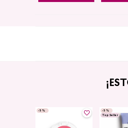
¡ES
-
5 %
-
5 %
Top Seller