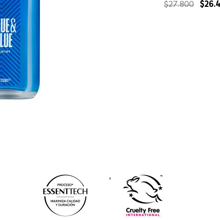
$
27
.
800
$
26
.
,