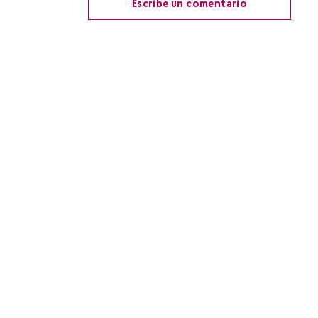
Escribe un comentario
Agregar comentario
Título
Califica el producto de 1 a 5 estrellas
Tu nombre
Dirección de email
Escribe un comentario