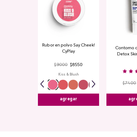
Rubor en polvo Say Cheek!
Contorno 
CyPlay
Detox Skin
$
9000
$
8550
Kiss & Blush
$
7400
agr
agregar