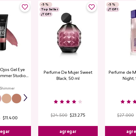
-
5 %
-
5 %
Top Seller
¡TOP!
¡TOP!
a Ojos Gel Eye
Perfume De Mujer Sweet
Perfume de M
immer Studio
Black, 50 ml
Night,
ook
 Shimmer
$
24
.
500
$
23
.
275
$
27
.
000
0
$
11
.
400
agregar
agr
egar