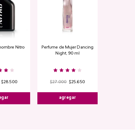
Rubor en polvo
hombre Nitro
Perfume de Mujer Dancing
CyPl
Night, 90 ml
$
9000
Kiss & B
$
28
.
500
$
27
.
000
$
25
.
650
egar
agregar
agre