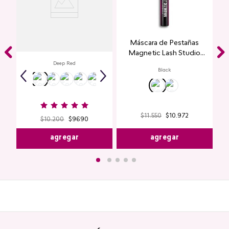
Labial Mate Studio Look
Máscara de Pestañas
Magnetic Lash Studio
Look
Deep Red
Black
$
11
.
550
$
10
.
972
$
10
.
200
$
9690
agregar
agregar