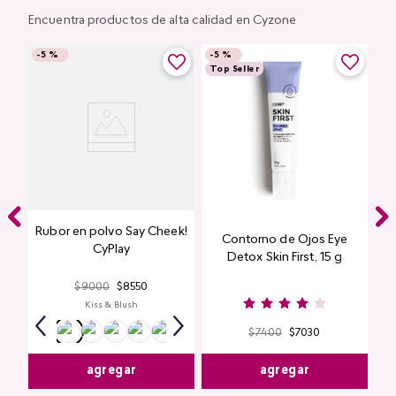
Encuentra productos de alta calidad en Cyzone
-
5 %
-
5 %
Top Seller
Rubor en polvo Say Cheek!
Contorno de Ojos Eye
CyPlay
Detox Skin First, 15 g
$
9000
$
8550
Kiss & Blush
$
7400
$
7030
agregar
agregar