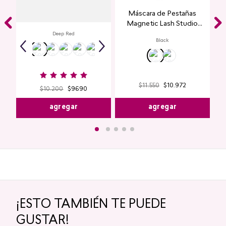
Labial Mate Studio Look
Máscara de Pestañas
Magnetic Lash Studio
Look
Deep Red
Black
$
11
.
550
$
10
.
972
$
10
.
200
$
9690
agregar
agregar
¡ESTO TAMBIÉN TE PUEDE
GUSTAR!