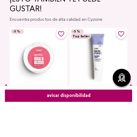
GUSTAR!
Encuentra productos de alta calidad en Cyzone
-
5 %
-
5 %
Top Seller
Rubor en polvo Say Cheek!
avisar disponibilidad
Contorno de Ojos Eye
CyPlay
Detox Skin First, 15 g
Comparte este producto
$
9000
$
8550
Kiss & Blush
$
7400
$
7030
Copiar link
Whatsapp
Facebook
Más