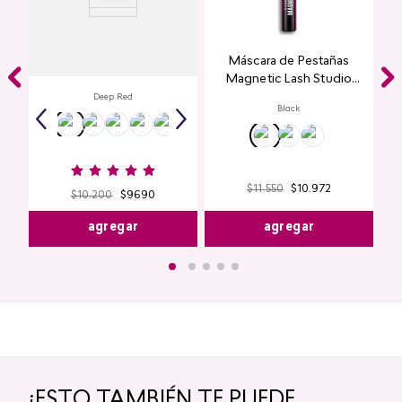
Labial Mate Studio Look
Máscara de Pestañas
Magnetic Lash Studio
Look
Deep Red
Black
$
11
.
550
$
10
.
972
$
10
.
200
$
9690
agregar
agregar
¡ESTO TAMBIÉN TE PUEDE